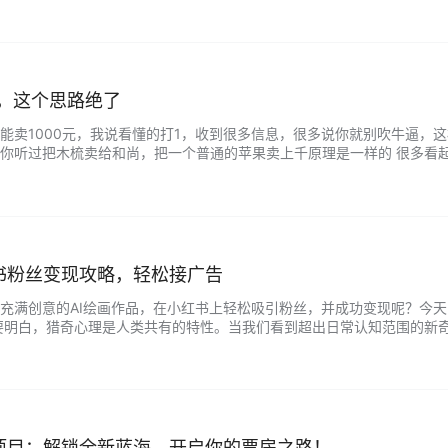
元，这个思路绝了
能卖1000元，我说看懂的打1，收到很多信息，很多说你就别吹牛逼，
你听过把木梳卖给和尚，把一个普通的苹果卖上千原理是一样的 很多看
以看你站在那里看这个东西，下面我就告诉大家究竟如何把这几张图卖100
红书粉丝变现攻略，轻松接广告
充满创意的AI绘画作品，在小红书上轻松吸引粉丝，并成功变现呢？今
要明白，猎奇心理是人类共有的特性。当我们看到超出日常认知范围的新奇
奇画面的神奇工具。通过MJ等工具，我们可以快速生成各种充满创意的图片
S项目：解锁全新蓝海，开启你的票房之路！