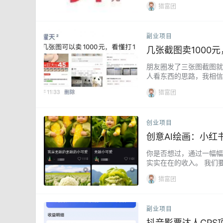
猎富团
副业项目
几张截图卖1000
朋友圈发了三张图截图就
人看东西的思路，我相信
个位置就可以价值不菲，所
猎富团
创业项目
创意AI绘画：小
你是否想过，通过一幅幅
实实在在的收入。 我们
一种能够创造出独特、新
猎富团
副业项目
抖音影票达人CP