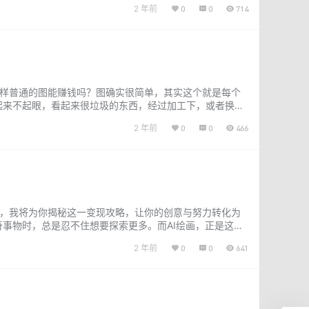
2 年前
0
0
714
这样普通的图能赚钱吗？图确实很简单，其实这个就是每个
起来不起眼，看起来很垃圾的东西，经过加工下，或者换一
0元，或者说赚1000元，其实…...
2 年前
0
0
466
天，我将为你揭秘这一变现攻略，让你的创意与努力转化为
事物时，总是忍不住想要探索更多。而AI绘画，正是这样
，满足人们的猎奇心理。 在小红书…...
2 年前
0
0
641