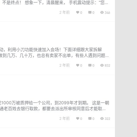
，不是终点！ 想象一下，清晨醒来， 手机震动提示：“您已
，公众号早…...
2 年前
0
0
346
活动，利用小刀功能快速加入会场！下面详细跟大家拆解
量做到几万、几十万，也总有卖家不出单，有些人遇到问题会
。 系统判定产品是否优质是以产品数…...
2 年前
0
0
832
000万被质押给一个公司，到2099年才到期。 这是一朝
普通老百姓去银行取款，都要去派出所审核同意后才能取
春市的一家吉林银行取款…...
2 年前
0
0
322