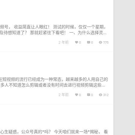
视频号， 收益简直让人眼红！ 测试的时候，仅仅一个星期，
迫不及待想知道了？ 那就赶紧往下看吧！ 一、为什么选择灵异
的猎…...
2 年前
0
0
775
现在短视频的流行已经成为一种常态，越来越多的人用自己的
很多人不知道怎么剪辑或者没有时间去进行视频剪辑这些后
余时间，短短两个月就赚到了…...
2 年前
0
0
312
心生疑惑，公众号真的*吗？ 今天咱们就来一场*揭秘， 看