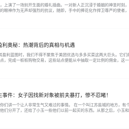
，上演了一场别开生面的婚礼插曲。一对新人正沉浸于婚姻的神圣时刻，
的眼神作为无声却强烈的抗议，随即，手中的捧花化作捍卫尊严的使者，精准
迅速发酵，#婚礼上新娘霸气眼神制止婚闹#的话题犹如一股清流，直冲热搜
盈利奥秘：热潮背后的真相与机遇
其盈利蓝图时，我们不得不聚焦于美团优选与多多买菜这两大巨头。它们
点，完成一桩桩购物交易，这些站点便能从中抽取一定比例的佣金，这一比
自提点还巧妙地利用平台任务与增值服务的巧妙布局，进一步拓宽收益渠道。
生事件：女子因找新对象被前夫暴打，惨不忍睹！
你们讲一个让人非常生气又难过的事情。 在一个叫江苏盐城的地方，有
他们分开了，还给了小玉一些他们以前一起买的东西。从那之后，小玉和
，七年后的一天，当小玉告诉朋友们她找到了新的男朋友时，老王突然出现了