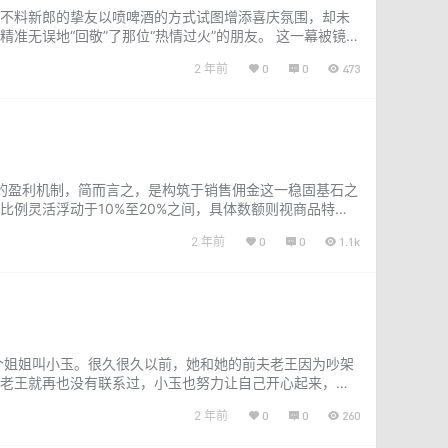
不料新郎的挚友以喷啤酒的方式试图增添喜庆氛围，却未
无误地“回敬”了那位“热情过火”的朋友。 这一幕被镜头
榜首，激发了广大网友的热烈讨论…...
2 年前
0
0
473
的盈利机制，简而言之，是构筑于销售佣金这一稳固基石之
例灵活浮动于10%至20%之间，具体数额则视商品特性
 对于美团优选的自提…...
2 年前
0
0
1.1k
个姐姐叫小玉。很久很久以前，她和她的前夫老王因为吵架
老王就再也没有联系过，小玉也努力让自己开心起来，想
，他像疯了一样，抓住小玉的头发，把她…...
2 年前
0
0
260