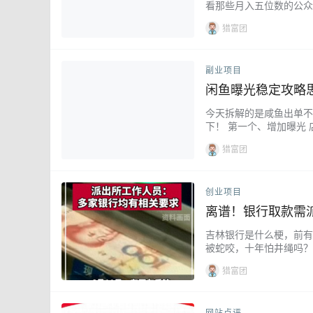
看那些月入五位数的公众
收到公众号商务文案合作款
猎富团
副业项目
闲鱼曝光稳定攻略思
今天拆解的是咸鱼出单不
下！ 第一个、增加曝光
怪平台，有些人遇到问题
猎富团
创业项目
离谱！银行取款需
吉林银行是什么梗，前有员
被蛇咬，十年怕井绳吗？
款。 派出所又可以增加
猎富团
网站点评