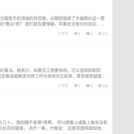
为智能手机领域的佼佼者，近期却选择了大幅降价这一策
“教训”呢？ 我们首先要理解，苹果此次降价的背后，其
成为了他们考虑的重要因素。与此同时，…...
2 年前
0
0
272
的看法。她表示，如果员工想要休闲，可以选择辞职回
的这番话被解读为将工作与休闲对立起来，甚至被质疑是否
到辞职的地步。毕竟，法定节假日、带薪休假…...
2 年前
0
0
228
几十， 我的确不舍得*续费， 所以想着上咸鱼上看有没有
会员的链接， 点开一看，大概说： 这是百度网盘和快手*
码–下载ks*速…...