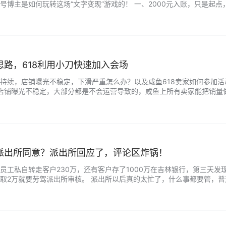
号博主是如何玩转这场“文字变现”游戏的！ 一、2000元入账，只是起点
项2000元。” 这不仅仅是数字的变化， 更是对努力与才华的肯定。 没错
路，618利用小刀快速加入会场
持续，店铺曝光不稳定，下滑严重怎么办？以及咸鱼618卖家如何参加
 店铺曝光不稳定，大部分都是不会运营导致的，咸鱼上所有卖家能把销
会找方法，平台以用户为中心，想留住并发展用户，就要为用户推荐优质产品
派出所同意？派出所回应了，评论区炸锅！
工私自转走客户230万，还有客户存了1000万在吉林银行，第三天发现1
取2万就要劳驾派出所审核。 派出所以后真的太忙了，什么事都要管，
名额，增加编制了，要不然人手不够用啊！ 6月11日，有网友称在吉林省长