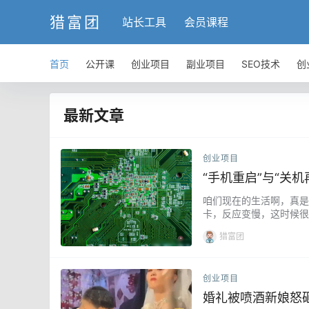
猎富团
站长工具
会员课程
首页
公开课
创业项目
副业项目
SEO技术
创
最新文章
创业项目
“手机重启”与“关
咱们现在的生活啊，真是
卡，反应变慢，这时候很
刷新。它会让所有软件程
猎富团
创业项目
婚礼被喷酒新娘怒