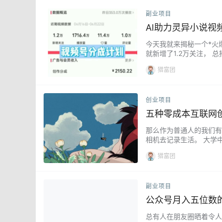
副业项目
AI助力灵异小说
今天我就来揭秘一个*火
就新增了1.2万关注， 
类赛道？ 哎呀，说起这个
猎富团
创业项目
五种零成本互联网
那么作为普通人的我们有
相机去记录生活。 大学
期制作。 这其实就是我
猎富团
副业项目
公众号月入五位数
总有人在朋友圈晒着令人