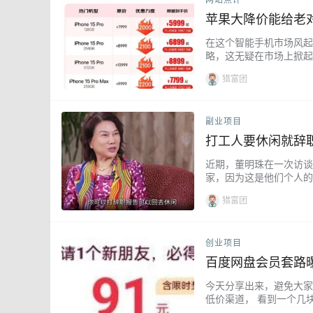
苹果大降价能给老
在这个智能手机市场风起
略，这无疑在市场上掀起
实隐藏着市场的种种变化
猎富团
副业项目
打工人要休闲就辞
近期，董明珠在一次访谈
家，因为这是他们个人的
过于极端地否定了休闲的
猎富团
创业项目
百度网盘会员套路曝
今天分享出来，避免大家
低价渠道， 看到一个几
速版联合推出的活动， 按