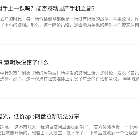
对手上一课吗？能否撼动国产手机之霸？
云涌的时代，每一场价格调整都像是一场没有硝烟的战争。苹果公司，作
了不小的波澜。那么，这一降价策略，是否能为苹果的老对手们带来深刻的
。随着全球智能手机市场的日益饱和，消费者的选择变得更为理性，性价比
职 董明珠说错了什么
中针对热门剧集《我的阿勒泰》所引发的悠闲生活方式讨论，发表了自己
选择。然而，这一观点在社交媒体上引发了广泛的讨论和争议。 董明珠
价值。许多人认为，打工人只是希望在工作之余得到放松和休闲，而不必走
光，低价app网盘拉新玩法分享
踩坑。 这不前几天，我的百度网盘会员到期了， 官方价格也贵，一个月小
块钱就能开通的，想着占了大便宜，就下单了， 下单后就收到一个让我提取
照他的步骤去操作就能*取一年的网盘会员。 他们的步骤： 先保存活动的专属