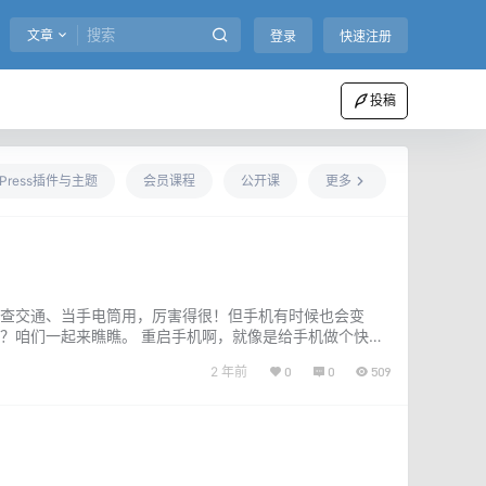
文章
登录
快速注册
投稿
dPress插件与主题
会员课程
公开课
更多
查交通、当手电筒用，厉害得很！但手机有时候也会变
？咱们一起来瞧瞧。 重启手机啊，就像是给手机做个快速
清理掉，手机运行速度就快了。就像是电脑重…...
2 年前
0
0
509