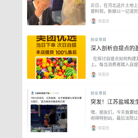
近日，在河北这片土地上
曾料到，新娘以一记凌厉
捕捉，并随着网络的浪潮
猎富团
创业项目
深入剖析自提点的
在探讨自提点如何构建
上。每当消费者踏入自提
与销售盛况而定。此外，
猎富团
创业项目
突发！江苏盐城发
嘿，朋友们，今天我要给
闹得特别凶，最后法院让
要开始新的生活。 但是
猎富团