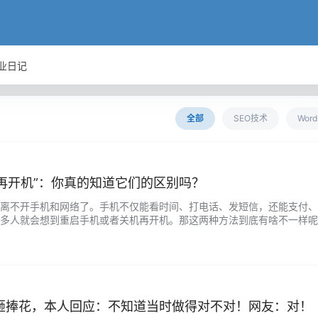
业日记
全部
SEO技术
Wor
机再开机”：你真的知道它们的区别吗？
离不开手机和网络了。手机不仅能看时间、打电话、发短信，还能支付、
多人就会想到重启手机或者关机再开机。那这两种方法到底有啥不一样呢
序都停下来，然后再重新开始。这样一来，那些占用太多内存的程序就能被
砸捧花，本人回应：不知道当时做得对不对！网友：对！