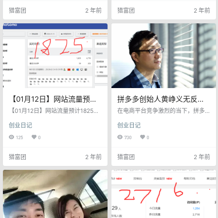
收益不断不香么！ 打造收租式网
起和爆款内核的出现，网红逆袭变
猎富团
2 年前
猎富团
2 年前
站：搭建自动订单网站，成本100多
得更有迹可循，更加确定性高。在
米【域名70+腾讯云服务器100多】
这个文章中，我们将探讨短视频平
变现渠道:收会员，收广告费，出售
台的流量特性、爆款内核的奥秘以
友情链接，私域IP等变现。 闲鱼无
及粉丝互动参与感的重要性。 201
货源，一直操作，小钱不断，新人
6年，《残酷底层物语：一个视频软
易上手！ 现有原创教程： …
件的中国农村》，快手正式进入主
流舆论。 2016…
【01月12日】网站流量预计
拼多多创始人黄峥义无反
1825个IP 。网站持续被动收
顾，捐出千亿资产，选择做
【01月12日】网站流量预计1825个I
在电商平台竞争激烈的当下，拼多
益，自动成交，天天被动收
P 。网站持续被动收益，自动成交，
“首善”，令人叹服！
多崭露头角，成为争夺用户的主力
创业日记
创业日记
天天被动收益 只要一百多元低成本
军。然而，拼多多的创始人黄峥却
益
打造自动成交网站，SEO精准流
在事业高峰选择了辞去CEO职位，
125
0
730
0
量，无需引流，订单不停 收益不断
并捐出了千亿资产。他的行为引发
不香么！ 打造收租式网站：搭建自
了广泛讨论，值得我们思考一个企
猎富团
2 年前
猎富团
2 年前
动订单网站，成本100多米【域名7
业家的社会责任。 拼多多起步比淘
0+腾讯云服务器128】，收会员，
宝和京东晚了很多，但是却强悍的
收广告费，出售友情链接等变现。
打败了一众对手，晋升到了巨头地
闲鱼无货源，一直操作，小钱不
位，也成为了网购选择的主力军，
断，新人易上手！ 现有原创教程：
除了被人吐槽的“砍一刀”外，也离不
1，闲鱼无货源卖货教程 2，全自动
开创始人的谋划。 作为拼多多的创
资源…
始人，黄峥在拼多…