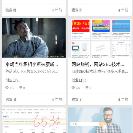
式网站：搭建自动订单网站，成本1
有多个方面： 1,​单品文章付费阅读 ​
00多米【域名28+腾讯云服务器4
2，开通网站会员 ​3，网站各种广告
猎富团
4 年前
猎富团
4 年前
5】，收会员，收广告费，出售友情
位 ​4，出售友情链接【最多卖50
链接等变现。闲鱼无货源，一直操
个】一般10-100每个每月 ​5，给微
作，小钱不断，新人易上手！ 现有
信或者公众号引流【私域闭环流
原创教程： 1，闲鱼无货源卖货教程
量】 ​6，会有各种大佬合作和人脉 ​
2，全自动资源网站项目 3，SEO排
……等等 7月7日截止到下午15:42
名优化11节 4，一小时学会S…
网…
秦朝当红丞相李斯被腰斩时
网站赚钱，网站SEO技术过
说了什么（揭秘不为人知的
时吗？
俗话说天下大势合久必分分久必
网站SEO技术过时吗？很多人唱衰
历史）
合，但是对于秦王朝来说，仅仅十
网站，实际上网站一直都是很火爆
创业日记
创业日记
几年的时间这个强大的帝国就被义
的。 虽然现在短视频确实占据很大
军彻底推翻，实在是太过短命了，
一部分流量，但是遇到问题的时候
410
0
337
0
秦朝之亡不得不提三个人物，一个
还得去百度啊等搜索引擎上去搜
是秦二世胡亥，一个是奸臣赵高，
索。 因为文字是比较节省时间的，
猎富团
4 年前
猎富团
4 年前
还有一个就是可怜的丞相李斯，如
而且答案更加清晰明了。 所以只要
果当年李斯能够坚持自己的立场，
网络存在，网站和搜索引擎就一直
立长子扶苏为帝，粉碎赵高的阴
有流量，我们就是通过SEO技术，
谋，或许秦王朝就不会这么早灭亡
获取搜索引擎的免费流量，给我们
了，可惜李斯当时被赵高威逼利
的网站带来源源不断的被动流量。
诱，篡改诏书逼死了长子扶苏，最
这个被动流量，都是精准流量。如
终彻底葬送了秦王朝的江山，自己
果你网站有他需要的，他就会愿意…