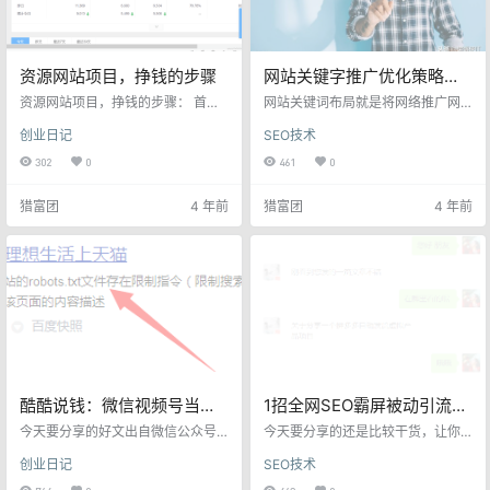
也死在了赵高的手…
资源网站项目，挣钱的步骤
网站关键字推广优化策略
（提高网站排名的几个SEO
资源网站项目，挣钱的步骤： 首先
网站关键词布局就是将网络推广网
网站就是我们的产品，我们可以通
技巧）
站所做的关键词通过合理的布局去
创业日记
SEO技术
过各种渠道去推广我们的网站。 最
分配到网站的首页，栏目页以及内
直接的就是资源网站，我现在主要
容页。通过各个关键词的定位和布
302
0
461
0
是通过SEO的方式。主要是解决了
局，来让网站整体形成更优质的关
大家不会引流的问题。只要专心做
键词网，那么网络推广网站如何分
猎富团
4 年前
猎富团
4 年前
好内容。无形中就会有 seo流量。
布优化网站的关键词才能发挥出更
流量来了。我们通过卖会员，卖文
好地作用呢？ 从目前关键词优化的
章，卖广告位，卖友情链接，或者
角度来看，当我们尝试提高网站排
转移到微信公众号，再乘微信公众
名的时候，我们统一都会发现一个
号继续变现，公众号也可以为网站
问题，那就是关键词排名提升好像
引流。 反正可玩的方法很多。都可
并不是像以前那么容易改变，比
以互相融会贯通，有兴趣可以…
如：修改页面内容，调整页面结构
等这些简单…
酷酷说钱：微信视频号当天
1招全网SEO霸屏被动引流：
搬运当天出单！
如何让自己的文章被全网搜
今天要分享的好文出自微信公众号
今天要分享的还是比较干货，让你
酷酷说钱，内容很受启发，我10年
索到？（值得收藏）
的文章轻松布局到全网，别人通过
创业日记
SEO技术
前也是SEO做网站还有借力高权重
关键词可以找到你，当然你也可以
平台做淘宝客的，最高峰，双11一
留你的个人IP或者品牌，所以这个用