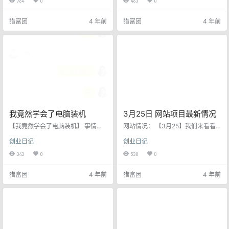
764
0
463
0
天收入2万多，后面每况愈下，慢慢
处挺大的，建议大家学一学。对大
做了其他项目，今天属于创业思维
家打造个人IP还是非常有帮助，也很
猎富团
4 年前
猎富团
4 年前
篇，推荐大家看看《微信视频号当
容易变现。文章出自于微信公众
天搬运当天出单》 历史总是惊人的
号，方小小的成长笔记，原文标题
相似！ 能看懂本文的应该也算互联
是如何让自己的文章被全网搜索
网的老人了，若看完可以评论区留
到？ 今天分享公众号运营的一个细
个言认识一下。 前几天有学员问
节，做好好了全网流量来找你，一
我，想做抖音、快手、视频号搬
点都不夸张！ 先说说起因，一个朋
运，问我怎么看？ 我说，现在确…
友加我的微信，说是在网易上看到
我…
我竟然学会了电脑装机
3月25日 网站项目最新情况
【我竟然学会了电脑装机】 事情大
网站情况： 【3月25】我们来看看
概是这么回事，我叔叔有一家电脑
今天的网站流量4519IP，网站挣钱
创业日记
创业日记
坏了，他不要了。我拿过来准备修
的几个途径： ​①卖VIP会员 ​②卖广
一修，当着备用机。拿到电脑店里
告位 ​③卖友情链接 ​④软文发布 ​
343
0
538
0
检查， 主板坏了，我淘宝买了一个B
⑤给公众号倒流 ​⑥给自己其他网
75主板，给他换上了，基本正常。
站倒流 ​⑦终极大招：卖网站(权重6
猎富团
4 年前
猎富团
4 年前
然后又给她装上了一个，gts450显
以上卖10万+) ​欢迎沟通阿灿微信 29
卡。但是我发现电源只有250瓦。又
1443569 闲鱼项目情况： 想要挣
去海鲜市场淘了一个450瓦的长城电
钱，要么你提供产品，要么你提供
池。这部就闲置出来一个250瓦的电
服务。闲鱼无货源，一直是新手容
池，然后又去b站看视频，发现I3，
易入手的挣钱项目，非常直接，直
3240，性能比较差，又到海鲜市场
接倒卖，赚提成…
淘了…