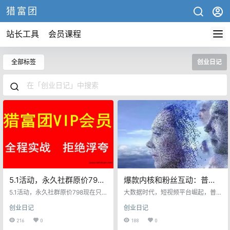
猎富团
站长工具
会员课程
全部标签
创业日记
5.1活动，永久社群原价798
爆款内核和粉丝互动：普通
现在只收698
人的网红逆袭时代
5.1活动，永久社群原价798现在只
大数据时代，短视频平台崛起，普
收698 活动时间: 5月1日……5月5
通屌丝也有机会逆袭成为网红。观
创业日记
创业日记
日 24点截止！过时不候！ 只要一百
众喜欢的内容会被平台推送，而一
多元低成本打造自动成交网站，SE
些奇迹般的爆火现象则让人们充满
216
0
188
0
O精准流量，无需引流，订单不停
了好奇和困惑。然而，随着MCN兴