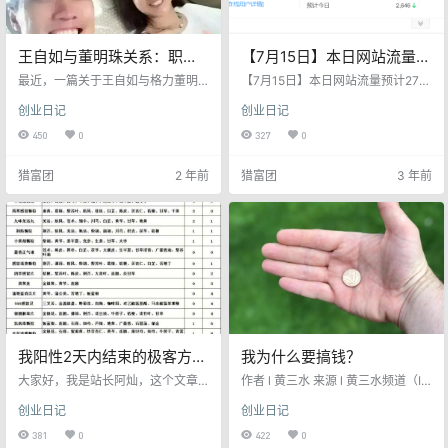
王自如与董明珠关系：职场
【7月15日】本日网站流量预
生存智慧与沟通技巧
计2716个IP 。网站持续被动
最近，一篇关于王自如与格力董明
【7月15日】本日网站流量预计2716
珠的传闻引起了广泛关注。虽然双
收益，自动成交，天天被动
个IP 。网站持续被动收益，自动成
创业日记
创业日记
方都已否认，但这一话题仍引发了
交，天天被动收益 只要一百多元低
收益
人们对职场生存智慧与沟通技巧的
成本 打造自动成交网站，SEO精准
450
0
327
0
思考。本文将分析这一案例，探讨
流量，无需引流，订单不停 收益不
如何在职场中建立良好的人际关
断 不香么！ 打造收租式网站：搭建
猎富团
2 年前
猎富团
3 年前
系。 最近，有个关于69岁的格力电
自动订单网站，成本100多米【域名
器董事长董明珠与35岁王自如的八
65+腾讯云服务器128】，收会员，
卦谈恋爱的消息开始传播。说实
收广告费，出售友情链接等变现。
话，我是不信的。董明珠也给了我
闲鱼无货源，一直操作，小钱不
莫大支持强势回应：“低级，下流，
断，新人易上手！ 现有原创教程：
无聊，没有任何依据的东西。”说得
1，闲鱼无货源卖货教程 2，全自…
好！这才是董小姐的脾气！其实我
是不…
我阳性2天内结束的极客方
我为什么要搞钱？
案！
大家好，我是站长阿灿，这个文章
作者 l 黄三水 来源 l 黄三水频道（I
是我转载的，观点完全如同，我已
D：hss2083） 小城市的人，搞钱
创业日记
创业日记
经收藏保存。 写这篇文章实属无
欲望真的很低，我在小城市接触的
奈，我实在受不了这次太多人乱囤
不少人，大家都一致认为，搞点钱
381
0
422
0
药乱吃药，实不忍看之不理。 以下
够用够生活就行了，没必要让自己