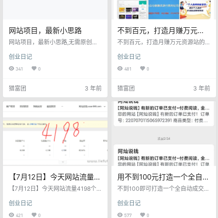
网站项目，最新小思路
不到百元，打造月赚万元资
源站的优势
网站项目，最新小思路,无需原创，
不到百元，打造月赚万元资源站的
每日复制文章更新。就是搞一个网
优势 资源网站优势： 1,无需原创，
创业日记
创业日记
站【成本28+65】赚平台推广CPS
每日复制粘贴； 2,无需引流，SEO
分成。 很多平台的课程都是有分成
被动躺赚； 3，成本低，一百元即
341
0
481
0
的，比如千聊，荔枝微课等等平
可，长期项目。 具体案列：参考我
台，都有最高80%分成，一般10-5
的网站，百度搜索 阿灿说钱 第一就
猎富团
3 年前
猎富团
3 年前
0%为主。 我们就是搞一个网站，每
是！
日更新那些，推荐课程的软文，一
般到平台或者他的公众号去找，也
可以找到作者，他一般会有准备软
文。 然后每日发表到自己的网站
上，搭配合理的关键词。因为平台
的课程是源源不断的更新…
【7月12日】今天网站流量
用不到100元打造一个全自动
4198个IP ，不到百元低成本
成交网站
【7月12日】今天网站流量4198个IP
不到100即可打造一个全自动成交网
打造自动成交网站
，不到百元低成本打造自动成交网
站，SEO免费被动流量，相当于每
创业日记
创业日记
站，SEO精准流量，无需引流，订
月收租哦！ 成本：域名28元 服务器
单不停 收益不断不香么！ 打造收租
45元 主题和插件白嫖。 ​ ​网站收益
421
0
577
0