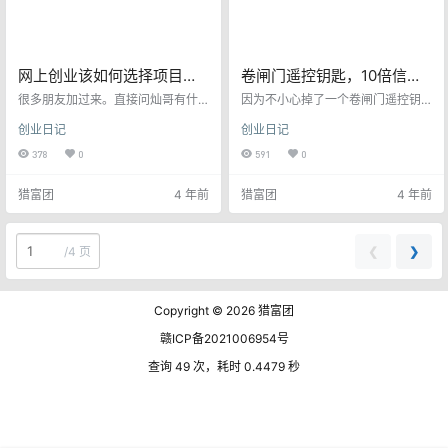
网上创业该如何选择项目？
卷闸门遥控钥匙，10倍信息
有什么好的建议！
差生意。
很多朋友加过来。直接问灿哥有什
因为不小心掉了一个卷闸门遥控钥
么赚钱项目吗？或者问有什么挂机
匙，原本想找原来装电动卷闸门的
创业日记
创业日记
项目可以做。该如何赚钱？ 其实这
老板重新配一个，以前也配过要40
种话题就是很笼统的。网上创业最
元一个，我也不懂行情，以为这个
378
0
591
0
核心的一点就是要选择有积累性的
就是市场价格。 但是我突发奇想，
事业去做，如果完全依赖于某个平
为什么不拼多多看看，打开拼多多
猎富团
4 年前
猎富团
4 年前
台。如果平台规则一旦改变，你就
搜索卷闸门遥控钥匙，我的怪乖，
万劫不复。 在我看来做项目肯定要
原来复制一个卷闸门遥控钥匙，就
选择相对长期的。这就是我为什么
是小学一年级水平即可完成，成本
选择网站作为一个主要项目之一。
低到只要3.68元一个，老板竟然要
❮
❯
/
4 页
就是因为网站是一个很有积累性的
收我40，利润10多倍，成本几乎忽
项目。而且可控制比较强，虽然有
略不计，真他妈狠！啊！ 实体店太
可能偶尔被百度降权。但是搜索引
狠了，难怪大家去网上买东西…
擎并不…
Copyright © 2026
猎富团
赣ICP备2021006954号
查询 49 次，耗时 0.4479 秒