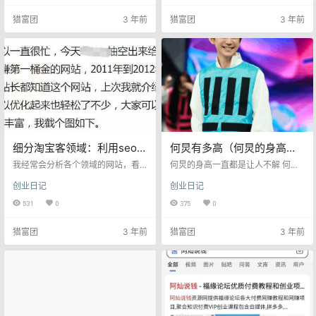
是我阳性2天内结束自己所使用的的
很累。 小城市压力小，大家都喜欢
猎富团
3 年前
猎富团
3 年前
方案，我想分享出来供大家参考，
躺平，今天搞到钱，今天花，搞不
仅供参考，不作为医疗建议，希望
到钱，就躺平吹牛皮。 我在之前写
能帮到有缘人。 身边人几乎都阳
过文章《我踢掉了那个执行力差的
了，我是最后一个主动求阳进入
家伙》，我们团队之前踢掉的是个9
的，因为平常每天都在喝桂枝汤和
5后。 之所以踢掉，原因很简单，就
自己的扶阳茶，作为几波密接者都
是搞钱欲望太低了，做事没有激
平安渡过，然后发现一个规…
情，执行力很…
细分淘宝客领域：利用seo年
何炅有多高（何炅的身高一
赚100W+他只做了这2步…
直都是让人不解）
我经常会分析各个领域的网站，看
何炅的身高一直都是让人不解 何炅
看他们seo做的怎么样，这是之前发
作为娱乐圈里面的顶流主持人，高
创业日记
创业日记
的一个细分领域利用seo年赚100W
情商以及专业的主持能力这是观众
的案例。我觉得很有价值，今天在
们都知道的一件事情。但对于何炅
531
0
375
0
整理给大家看看。 先上图 从上图
的不解之谜，应该就是他的身高了
可以看出他就是通过网站seo，做淘
吧？虽然说何炅是用实力来吃饭
猎富团
3 年前
猎富团
3 年前
宝客，一年赚到了100万，这就是当
的，又不是爱豆在身高方面并没有
年淘客大神的收入，类似的人才不
很在乎。但每次看何炅的身高飘忽
少，相比现在做什么花生日记，手
不定的感觉，总是会有好奇之心
机淘客，一个月赚几万的到处哇哇
的。 其实在娱乐圈里面男艺人的身
乱叫的，自称大咖的那就太LOW
高还是比较优越的，而何炅他高情
了。 …
商有着非常多渊博的艺人，他的身
高却是成为了很令人关注的一…