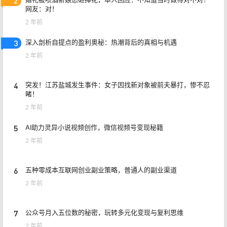
2
网友：对！
2 年前
3
深入剖析自提点的盈利奥秘：热潮背后的真相与机遇
2 年前
4
突发！江苏盐城发生事件：女子因找新对象被前夫暴打，惨不忍
睹！
2 年前
5
AI助力灵异小说视频创作，微信视频号变现秘籍
2 年前
6
五种零成本互联网创业副业策略，普通人的副业渠道
2 年前
7
公众号月入五位数的秘密，玩转多元化变现与复利思维
2 年前