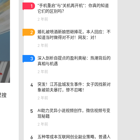
1
“手机重启”与“关机再开机”：你真的知道
它们的区别吗？
2 年前
2
婚礼被喷酒新娘怒砸捧花，本人回应：不
知道当时做得对不对！网友：对！
2 年前
3
深入剖析自提点的盈利奥秘：热潮背后的
真相与机遇
2 年前
4
突发！江苏盐城发生事件：女子因找新对
象被前夫暴打，惨不忍睹！
里搜
2 年前
5
AI助力灵异小说视频创作，微信视频号变
现秘籍
2 年前
6
五种零成本互联网创业副业策略，普通人