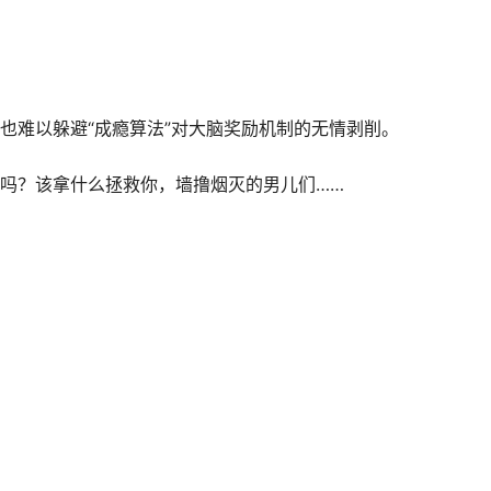
，也难以躲避“成瘾算法”对大脑奖励机制的无情剥削。
了吗？该拿什么拯救你，墙撸烟灭的男儿们……