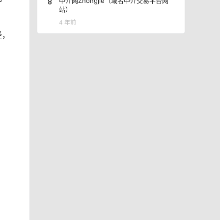
8
中介网Zhongjie（域名中介交易平台网
站）
4 年前
径，