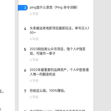
3
ping是什么意思（Ping 命令详解）
4 年前
4
头条搬运老电影项目最新玩法，单号日入1
00+
4 年前
5
2023网创类公众号项目，强个人IP强变
现，可操作一辈子
3 年前
6
2022年最重要的品牌资产，个人IP是普通
人唯一的翻身机会
4 年前
7
你就这么搞，100%赚钱。
去，
4 年前
成