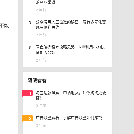
的副业渠道
2 年前
7
公众号月入五位数的秘密，玩转多元化变
不能
现与复利思维
2 年前
8
闲鱼曝光稳定攻略思路，618利用小刀快
速加入会场
2 年前
随便看看
1
淘宝退款详解：申请退款，让你购物更便
捷！
3 年前
2
广告联盟解析：了解广告联盟如何赚钱
3 年前