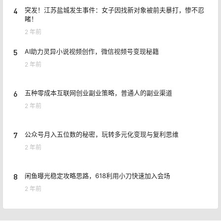
4
突发！江苏盐城发生事件：女子因找新对象被前夫暴打，惨不忍
睹！
2 年前
5
AI助力灵异小说视频创作，微信视频号变现秘籍
2 年前
6
五种零成本互联网创业副业策略，普通人的副业渠道
2 年前
7
公众号月入五位数的秘密，玩转多元化变现与复利思维
2 年前
8
闲鱼曝光稳定攻略思路，618利用小刀快速加入会场
2 年前