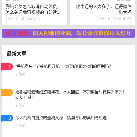
腾讯会员怎么取消自动续费，
吹牛逼的人太多了，逼得微信
怎么关闭腾讯视频的自动续
出大招
费？忘记关了可以申请退款
2022-9-16 21:03:11
2022-9-17 23:16:56
吗？
最新文章
1
“手机重启”与“关机再开机”：你真的知道它们的区别吗？
2 年前
2
婚礼被喷酒新娘怒砸捧花，本人回应：不知道当时做得对不对！
网友：对！
2 年前
3
深入剖析自提点的盈利奥秘：热潮背后的真相与机遇
2 年前