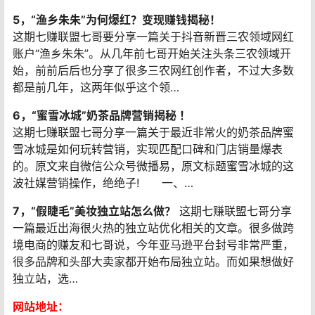
5，“渔乡朱朱”为何爆红？变现赚钱揭秘！
这期七赚联盟七哥要分享一篇关于抖音新晋三农领域网红
账户“渔乡朱朱”。从几年前七哥开始关注头条三农领域开
始，前前后后也分享了很多三农网红创作者，不过大多数
都是前几年，这两年似乎这个领…
6，“蜜雪冰城”奶茶品牌营销揭秘 ！
这期七赚联盟七哥分享一篇关于最近非常火的奶茶品牌蜜
雪冰城是如何玩转营销，实现匹配口碑和门店销量爆表
的。原文来自微信公众号微播易，原文标题蜜雪冰城的这
波社媒营销操作，绝绝子! 一、…
7，“假睫毛”美妆独立站怎么做？
这期七赚联盟七哥分享
一篇最近出海很火热的独立站优化相关的文章。很多做跨
境电商的赚友和七哥说，今年亚马逊平台封号非常严重，
很多品牌和头部大卖家都开始布局独立站。而如果想做好
独立站，选…
网站地址：