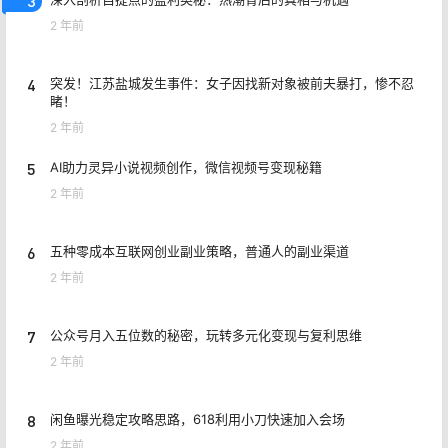
3
2 年前
4
突发！江苏盐城发生事件：女子因找新对象被前夫暴打，惨不忍
睹！
2 年前
5
AI助力灵异小说视频创作，微信视频号变现秘籍
2 年前
6
五种零成本互联网创业副业策略，普通人的副业渠道
2 年前
7
公众号月入五位数的秘密，玩转多元化变现与复利思维
2 年前
8
闲鱼曝光稳定攻略思路，618利用小刀快速加入会场
2 年前