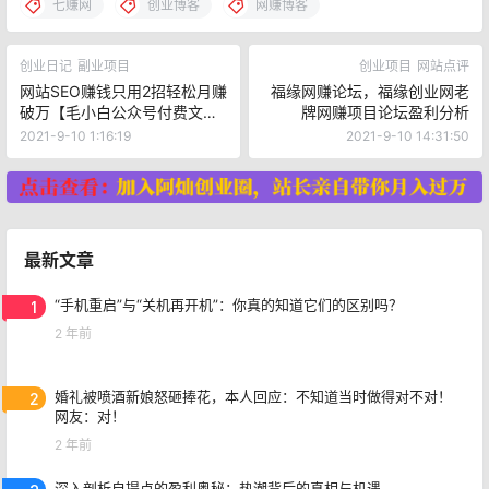
七赚网
创业博客
网赚博客
创业日记
副业项目
创业项目
网站点评
网站SEO赚钱只用2招轻松月赚
福缘网赚论坛，福缘创业网老
破万【毛小白公众号付费文
牌网赚项目论坛盈利分析
章】
2021-9-10 1:16:19
2021-9-10 14:31:50
最新文章
1
“手机重启”与“关机再开机”：你真的知道它们的区别吗？
2 年前
2
婚礼被喷酒新娘怒砸捧花，本人回应：不知道当时做得对不对！
网友：对！
2 年前
深入剖析自提点的盈利奥秘：热潮背后的真相与机遇