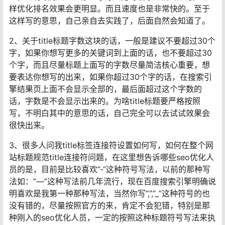
样优化排名效果会更明显。而且速度也是非常快的。至于
这样写的意思，自己亲自去实践了，后面自然会知道了。
2、关于title标题字数这块的话，一般是建议不要超过30个
字，如果你想写更多的关键词到上面的话，也不要超过30
个字，而且尽量标题上面写的字数尽量简洁核心重要，想
要表达你想写的出来，如果你超过30个字的话，在搜索引
擎结果页上面不会显示全部的，最后面超过这个字数的
话，字数是不会显示出来的。为啥title标题要严格按照
写，不明白其中的意思的话，自己完全可以去试试效果会
很快出来。
3、很多人问我title标签连接符设置如何写，如何在整个网
站标题规范title连接符问题，在这里想告诉哪些seo优化人
员的是，目前是比较喜欢”-“这种符号写法，以前的那种写
法如：”—”这种写法前几年流行，现在百度搜索引擎明确说
明喜欢是我第一种那种写法，当然你写”,”,”_”这种符号的也
没有错的，尽量按照官方的来，肯定不会犯错，特别是那
种刚入的seo优化人员，一定的按照这种标题符号写法来执