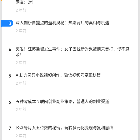
网友：对！
2 年前
3
深入剖析自提点的盈利奥秘：热潮背后的真相与机遇
2 年前
4
突发！江苏盐城发生事件：女子因找新对象被前夫暴打，惨不忍
睹！
2 年前
5
AI助力灵异小说视频创作，微信视频号变现秘籍
2 年前
6
五种零成本互联网创业副业策略，普通人的副业渠道
2 年前
7
公众号月入五位数的秘密，玩转多元化变现与复利思维
2 年前