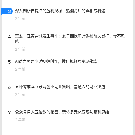
3
深入剖析自提点的盈利奥秘：热潮背后的真相与机遇
2 年前
4
突发！江苏盐城发生事件：女子因找新对象被前夫暴打，惨不忍
睹！
2 年前
5
AI助力灵异小说视频创作，微信视频号变现秘籍
2 年前
6
五种零成本互联网创业副业策略，普通人的副业渠道
2 年前
7
公众号月入五位数的秘密，玩转多元化变现与复利思维
2 年前