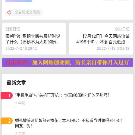
全自动成交网站
创业日记
创业日记
秦朝当红丞相李斯被腰斩时说
【7月12日】今天网站流量
了什么（揭秘不为人知的历
4198个IP ，不到百元低成本
史）
打造自动成交网站
2022-7-2 16:26:12
2022-7-13 0:39:13
最新文章
1
“手机重启”与“关机再开机”：你真的知道它们的区别吗？
2 年前
2
婚礼被喷酒新娘怒砸捧花，本人回应：不知道当时做得对不对！
网友：对！
2 年前