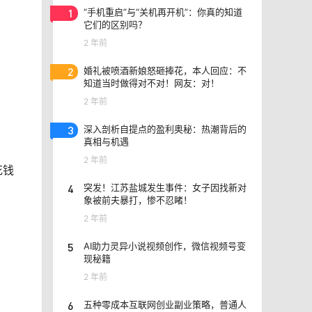
1
“手机重启”与“关机再开机”：你真的知道
它们的区别吗？
2 年前
2
婚礼被喷酒新娘怒砸捧花，本人回应：不
知道当时做得对不对！网友：对！
2 年前
3
深入剖析自提点的盈利奥秘：热潮背后的
真相与机遇
2 年前
花钱
4
突发！江苏盐城发生事件：女子因找新对
象被前夫暴打，惨不忍睹！
2 年前
5
AI助力灵异小说视频创作，微信视频号变
现秘籍
2 年前
6
五种零成本互联网创业副业策略，普通人