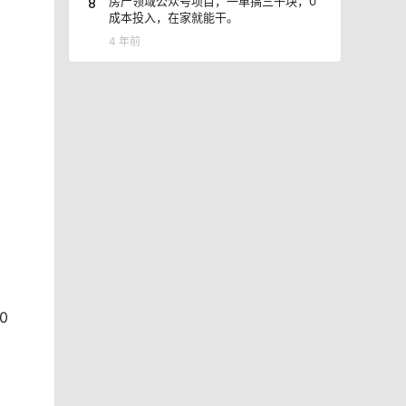
8
房产领域公众号项目，一单搞三千块，0
成本投入，在家就能干。
4 年前
0