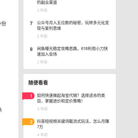
的副业渠道
2 年前
7
公众号月入五位数的秘密，玩转多元化变
身份
现与复利思维
2 年前
8
闲鱼曝光稳定攻略思路，618利用小刀快
速加入会场
2 年前
随便看看
1
如何快速做起淘宝代销？选择适合的类
目，掌握进价和定价策略！
3 年前
条
2
抖音短视频关键词截流式玩法，怎么月赚
7万
4 年前