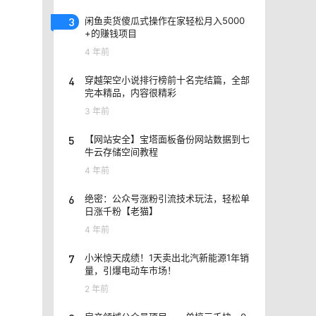
3
闲鱼卖货傻瓜式操作在家轻松月入5000
+的赚钱项目
4 年前
4
穿越架空小说排行榜前十名完结篇，全部
完本精品，内容很精彩
3 年前
5
【网站安全】宝塔面板备份网站数据到七
牛云存储空间教程
4 年前
6
绝密：公众号涨粉引流技术玩法，轻松单
日涨千粉【老猫】
4 年前
7
小米惊天成绩！1天卖出北汽新能源1年销
量，引爆电动车市场！
2 年前