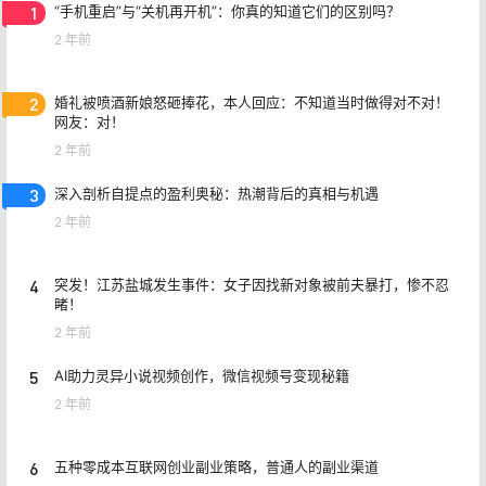
1
“手机重启”与“关机再开机”：你真的知道它们的区别吗？
2 年前
2
婚礼被喷酒新娘怒砸捧花，本人回应：不知道当时做得对不对！
网友：对！
2 年前
3
深入剖析自提点的盈利奥秘：热潮背后的真相与机遇
2 年前
4
突发！江苏盐城发生事件：女子因找新对象被前夫暴打，惨不忍
睹！
2 年前
5
AI助力灵异小说视频创作，微信视频号变现秘籍
2 年前
6
五种零成本互联网创业副业策略，普通人的副业渠道