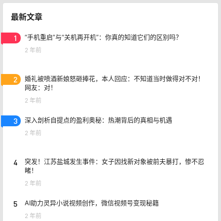
最新文章
1
“手机重启”与“关机再开机”：你真的知道它们的区别吗？
2 年前
2
婚礼被喷酒新娘怒砸捧花，本人回应：不知道当时做得对不对！
网友：对！
2 年前
3
深入剖析自提点的盈利奥秘：热潮背后的真相与机遇
2 年前
4
突发！江苏盐城发生事件：女子因找新对象被前夫暴打，惨不忍
睹！
2 年前
5
AI助力灵异小说视频创作，微信视频号变现秘籍
2 年前