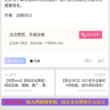
搜索排名。
作者：白杨SEO
点点赞赏，手留余香
给TA打赏
还没有人赞赏，快来当第一个赞赏的人吧！
0
0
海报分享
收藏
SEO技术
SEO技术
【鸡西seo】网站优化教程：
【章丘SEO】SEO老手必备的
网站前端、编辑、推广、数据
4项技能，提升网站排名！
分析全攻略
2023-6-16 18:43:23
2023-6-18 16:26:55