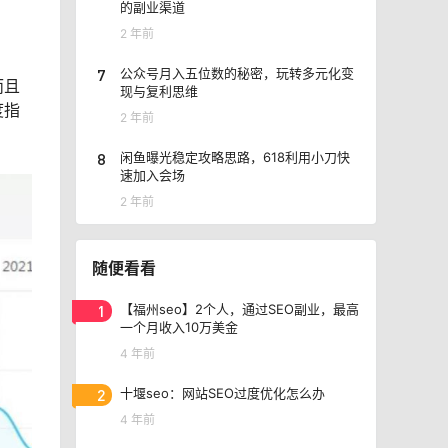
的副业渠道
2 年前
7
公众号月入五位数的秘密，玩转多元化变
而且
现与复利思维
度指
2 年前
8
闲鱼曝光稳定攻略思路，618利用小刀快
速加入会场
2 年前
随便看看
1
【福州seo】2个人，通过SEO副业，最高
一个月收入10万美金
4 年前
2
十堰seo：网站SEO过度优化怎么办
4 年前