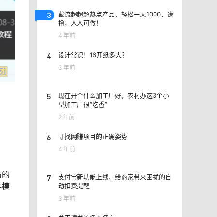
3
截流超超超热点产品，轻松一天1000，速
撸，人人可做！
4 年前
4
设计常识！16开纸多大？
3 年前
5
现在开个什么加工厂好，农村办这3个小
型加工厂很“吃香”
2 年前
6
寻找网赚项目的正确姿势
4 年前
右的
7
支付宝新功能上线，给商家带来困扰的自
作模
动扣费提醒
3 年前