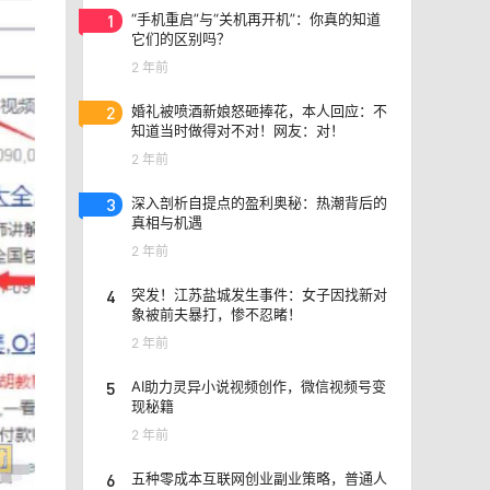
1
“手机重启”与“关机再开机”：你真的知道
它们的区别吗？
2 年前
2
婚礼被喷酒新娘怒砸捧花，本人回应：不
知道当时做得对不对！网友：对！
2 年前
3
深入剖析自提点的盈利奥秘：热潮背后的
真相与机遇
2 年前
4
突发！江苏盐城发生事件：女子因找新对
象被前夫暴打，惨不忍睹！
2 年前
5
AI助力灵异小说视频创作，微信视频号变
现秘籍
2 年前
6
五种零成本互联网创业副业策略，普通人