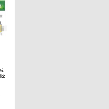
成
能操
，