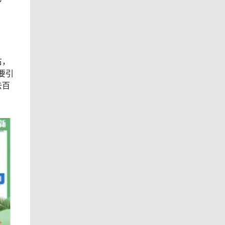
右，
要引
去百