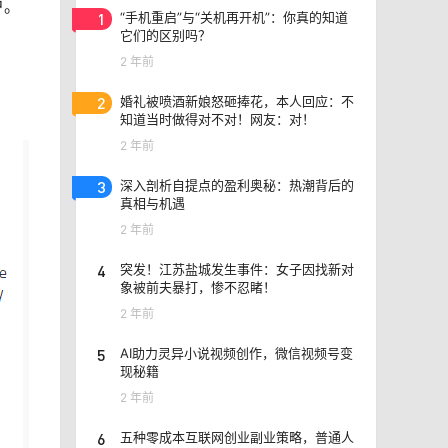
户。
1
“手机重启”与“关机再开机”：你真的知道
它们的区别吗？
2 年前
2
婚礼被喷酒新娘怒砸捧花，本人回应：不
知道当时做得对不对！网友：对！
2 年前
3
深入剖析自提点的盈利奥秘：热潮背后的
真相与机遇
2 年前
4
突发！江苏盐城发生事件：女子因找新对
象被前夫暴打，惨不忍睹！
2 年前
5
AI助力灵异小说视频创作，微信视频号变
现秘籍
2 年前
6
五种零成本互联网创业副业策略，普通人