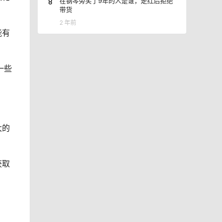
8
在钢琴旁笑了9年的人是谁，走红后拒绝
带货
2 年前
能有
一些
大的
获取