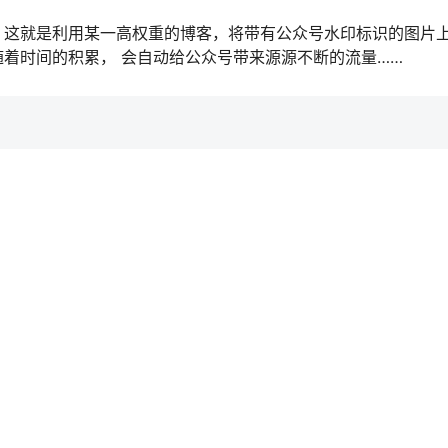
，这就是利用某一高权重的博客，将带有公众号水印标识的图片
着时间的积累， 会自动给公众号带来源源不断的流量……
给TA打赏
共0
创业项目
姆级图
适合新手的小项目，一天1000+【老猫】