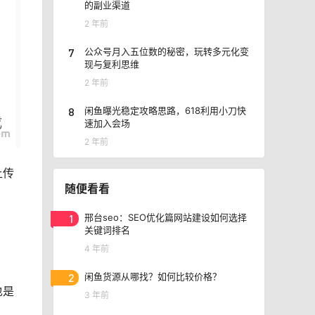
的副业渠道
2 年前
7
公众号月入五位数的秘密，玩转多元化变
现与复利思维
2 年前
8
闲鱼曝光稳定攻略思路，618利用小刀快
速加入会场
2 年前
上传
随便看看
1
邢台seo：SEO优化篇网站建设如何选择
关键词排名
4 年前
2
闲鱼货源从哪找？如何比较价格？
也是
3 年前