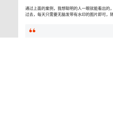
通过上面的案例，我想聪明的人一眼就能看出的
过去，每天只需要无脑发带有水印的图片即可，随
本篇文章来源于微信公众号: 副业有成
点点赞赏，手留余香
还没有人赞赏，快来当第一个赞赏的人吧！
创业项目
利用视频号书单项目，一个月挣37000元，保
文教程