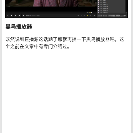
黑鸟播放器
既然说到直播源这话题了那就再提一下黑鸟播放器吧，这
个之前在文章中有专门介绍过。