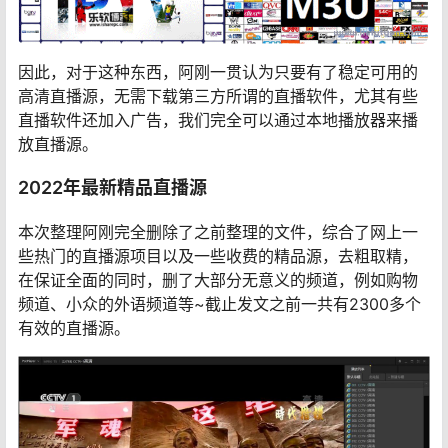
因此，对于这种东西，阿刚一贯认为只要有了稳定可用的
高清直播源，无需下载第三方所谓的直播软件，尤其有些
直播软件还加入广告，我们完全可以通过本地播放器来播
放直播源。
2022年最新精品直播源
本次整理阿刚完全删除了之前整理的文件，综合了网上一
些热门的直播源项目以及一些收费的精品源，去粗取精，
在保证全面的同时，删了大部分无意义的频道，例如购物
频道、小众的外语频道等~截止发文之前一共有2300多个
有效的直播源。