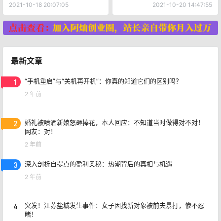
点）
2021-10-18 20:07:05
2021-10-20 14:47:55
最新文章
1
“手机重启”与“关机再开机”：你真的知道它们的区别吗？
2 年前
2
婚礼被喷酒新娘怒砸捧花，本人回应：不知道当时做得对不对！
网友：对！
2 年前
3
深入剖析自提点的盈利奥秘：热潮背后的真相与机遇
2 年前
4
突发！江苏盐城发生事件：女子因找新对象被前夫暴打，惨不忍
睹！