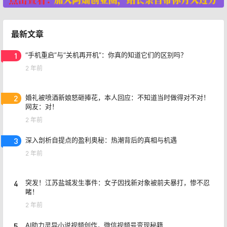
最新文章
1
“手机重启”与“关机再开机”：你真的知道它们的区别吗？
2 年前
2
婚礼被喷酒新娘怒砸捧花，本人回应：不知道当时做得对不对！
网友：对！
2 年前
3
深入剖析自提点的盈利奥秘：热潮背后的真相与机遇
2 年前
4
突发！江苏盐城发生事件：女子因找新对象被前夫暴打，惨不忍
睹！
2 年前
5
AI助力灵异小说视频创作，微信视频号变现秘籍