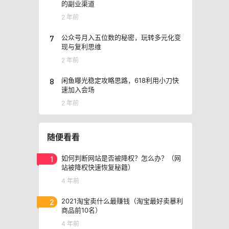
的副业渠道
2 年前
7
公众号月入五位数的秘密，玩转多元化变
现与复利思维
2 年前
8
闲鱼曝光稳定攻略思路，618利用小刀快
速加入会场
2 年前
随便看看
1
如何判断网站是否被降权？怎么办？（网
站被降权快速恢复秘籍）
4 年前
2
2021淘宝卖什么最赚钱（淘宝最好卖暴利
商品前10名）
4 年前