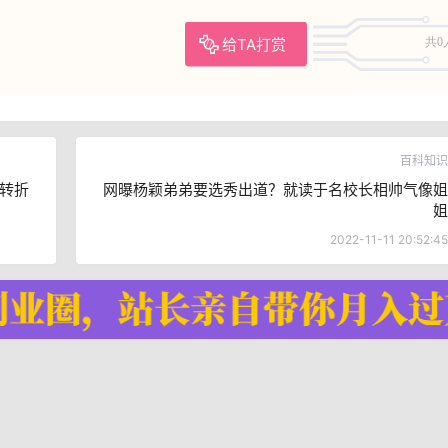
给TA打赏
共0
百科知识
转折
网曝杨颖弟弟要选秀出道？就读于名校长相帅气像姐
姐
2022-11-11 20:52:45