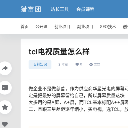
猎富团
站长工具
会员课程
首页
公开课
创业项目
副业项目
SEO技术
创
tcl电视质量怎么样
0
222
百科知识
3 年前
做企业不是做慈善，作为供应商华星光电的屏幕可
定是把最好的屏幕留给自己，所以屏幕质量这块T
大多用的是A屏，A+屏，而TCL基本标配A++
二，且跟三星差距逐年缩小，买电视，选TCL，