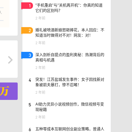
1
“手机重启”与“关机再开机”：你真的知道
它们的区别吗？
人
2 年前
2
婚礼被喷酒新娘怒砸捧花，本人回应：不
知道当时做得对不对！网友：对！
2 年前
3
深入剖析自提点的盈利奥秘：热潮背后的
真相与机遇
2 年前
4
突发！江苏盐城发生事件：女子因找新对
象被前夫暴打，惨不忍睹！
2 年前
5
AI助力灵异小说视频创作，微信视频号变
现秘籍
2 年前
6
五种零成本互联网创业副业策略，普通人