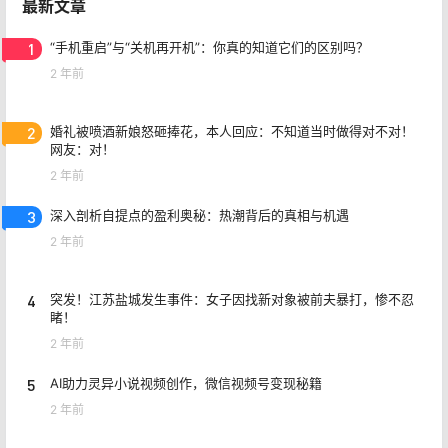
最新文章
1
“手机重启”与“关机再开机”：你真的知道它们的区别吗？
2 年前
2
婚礼被喷酒新娘怒砸捧花，本人回应：不知道当时做得对不对！
网友：对！
2 年前
3
深入剖析自提点的盈利奥秘：热潮背后的真相与机遇
2 年前
4
突发！江苏盐城发生事件：女子因找新对象被前夫暴打，惨不忍
睹！
2 年前
5
AI助力灵异小说视频创作，微信视频号变现秘籍
2 年前