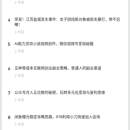
网友：对！
2 年前
3
深入剖析自提点的盈利奥秘：热潮背后的真相与机遇
2 年前
4
突发！江苏盐城发生事件：女子因找新对象被前夫暴打，惨不忍
睹！
2 年前
5
AI助力灵异小说视频创作，微信视频号变现秘籍
2 年前
6
五种零成本互联网创业副业策略，普通人的副业渠道
2 年前
7
公众号月入五位数的秘密，玩转多元化变现与复利思维
2 年前