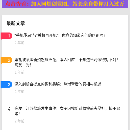
最新文章
1
“手机重启”与“关机再开机”：你真的知道它们的区别吗？
2 年前
2
婚礼被喷酒新娘怒砸捧花，本人回应：不知道当时做得对不对！
网友：对！
2 年前
3
深入剖析自提点的盈利奥秘：热潮背后的真相与机遇
2 年前
4
突发！江苏盐城发生事件：女子因找新对象被前夫暴打，惨不忍
睹！
2 年前