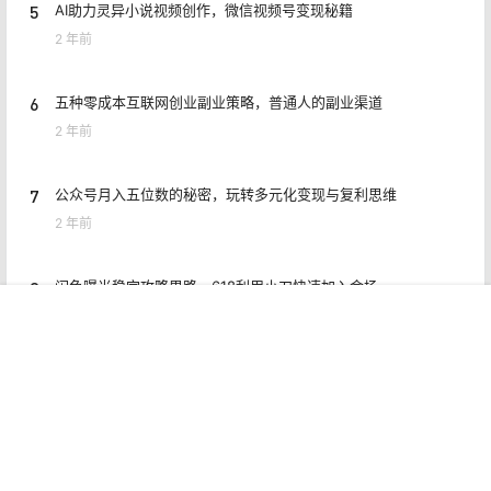
5
AI助力灵异小说视频创作，微信视频号变现秘籍
2 年前
6
五种零成本互联网创业副业策略，普通人的副业渠道
2 年前
7
公众号月入五位数的秘密，玩转多元化变现与复利思维
2 年前
8
闲鱼曝光稳定攻略思路，618利用小刀快速加入会场
2 年前
首页
专题
认证
搜索
菜单
我的
Copyright © 2026
猎富团
赣ICP备2021006954号
查询 10 次，耗时 0.4867 秒