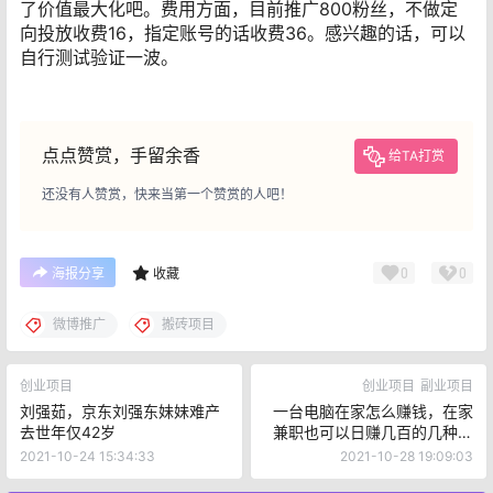
了价值最大化吧。费用方面，目前推广800粉丝，不做定
向投放收费16，指定账号的话收费36。感兴趣的话，可以
自行测试验证一波。
点点赞赏，手留余香
给TA打赏
还没有人赞赏，快来当第一个赞赏的人吧！
0
0
海报分享
收藏
微博推广
搬砖项目
创业项目
创业项目
副业项目
刘强茹，京东刘强东妹妹难产
一台电脑在家怎么赚钱，在家
去世年仅42岁
兼职也可以日赚几百的几种副
业
2021-10-24 15:34:33
2021-10-28 19:09:03