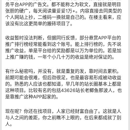
务平台APP的广告文。都不能称之为软文，直接就是明目
张胆的硬广，每天阅读量妥妥1万+。内容直接去同类型的
个人网站上抄，二维码一换就是自己的。在楼主看来，应
该没有比这更简单的搬砖项目了。
收益暂时没法判断，但据同行反馈，部分悬赏APP平台的
推广排行榜经常能看到这个账号。能上排行榜的，先不说
推广收益，单是平台给的奖励都是以万为单位的。若是加
上推广赚的钱，一年个小几十万的收益是绝对保证的。
有什么秘密吗，并没有，就是重复的发，靠时间去累积。
前期可能会很难，但后劲很足，也是最容易形成被动收益
的。熟悉的人应该也都知道，早几年的站长圈基本上都是
这种项目。比较有名的包括43626站长老鲫鱼那波人，也
是靠推广这种APP起家的。
现在呢？你还在找项目，人家已经财富自由了。这就是人
与人之间的差距，你之前瞧不上眼的，在后来都成就了别
人。