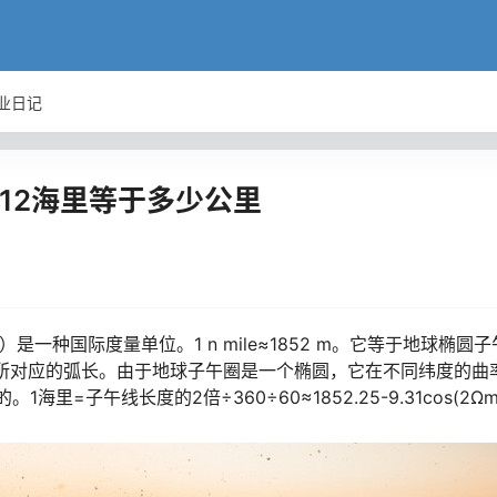
业日记
线12海里等于多少公里
le）是一种国际度量单位。1 n mile≈1852 m。它等于地球椭圆
）所对应的弧长。由于地球子午圈是一个椭圆，它在不同纬度的曲
=子午线长度的2倍÷360÷60≈1852.25-9.31cos(2Ωm