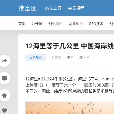
猎富团
站长工具
会员课程
首页
公开课
创业项目
副业项目
SEO技术
创
12海里等于几公里 中国海岸
0
4.9k
百科知识
3 年前
12海里=22.224千米(公里)。海里（符号：n mi
上纬度1分（一度等于六十分，一圆周为360度
不同的，因此，纬度1分所对应的弧长也是不相等的。1海里