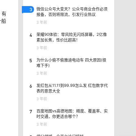
3
微信公众号大变天？公众号商业合作必须
，有
报备，否则将限流，引发行业热议
计船
3 年前
4
荣耀90体验：零风险无闪烁屏幕，2亿像
素加长焦，性价比超高！
3 年前
5
为什么小偷不偷雅迪电动车 四大原因(很
难下手)
3 年前
6
发红包从11.11到99.99怎么发 红包数字代
表的意思大全
3 年前
7
百度地图vs高德地图：精度、覆盖率、实
时交通，你更适合哪个？
3 年前