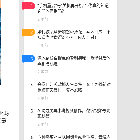
1
“手机重启”与“关机再开机”：你真的知道
它们的区别吗？
2 年前
2
婚礼被喷酒新娘怒砸捧花，本人回应：不
知道当时做得对不对！网友：对！
2 年前
3
深入剖析自提点的盈利奥秘：热潮背后的
真相与机遇
2 年前
4
突发！江苏盐城发生事件：女子因找新对
象被前夫暴打，惨不忍睹！
2 年前
5
AI助力灵异小说视频创作，微信视频号变
于地球
现秘籍
近最
2 年前
6
五种零成本互联网创业副业策略，普通人