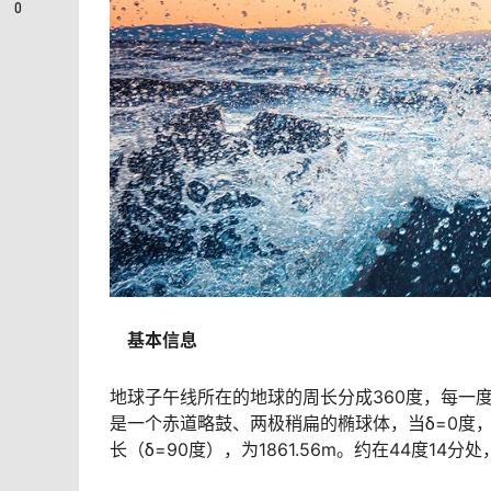
0
基本信息
地球子午线所在的地球的周长分成360度，每一
是一个赤道略鼓、两极稍扁的椭球体，当δ=0度，
长（δ=90度），为1861.56m。约在44度14分处，