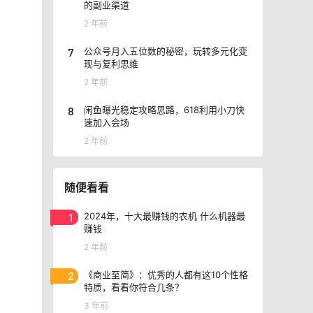
的副业渠道
2 年前
7
公众号月入五位数的秘密，玩转多元化变
现与复利思维
2 年前
8
闲鱼曝光稳定攻略思路，618利用小刀快
速加入会场
2 年前
随便看看
1
2024年，十大最赚钱的农机 什么机器最
赚钱
2 年前
2
《商业至简》：优秀的人都有这10个性格
特质，看看你符合几条？
3 年前