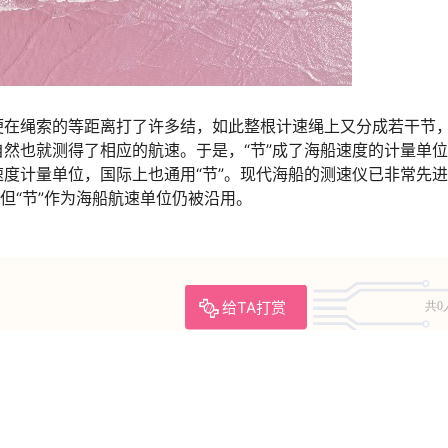
便在绳索的等距离打了许多结，如此整根计速绳上又分成若干节
然也就测得了相应的航速。于是，“节”成了海船速度的计量单
度计量单位，国际上也通用“节”。现代海船的测速仪已非常先
但“节”作为海船航速单位仍被沿用。
给TA打赏
共0
百科知识