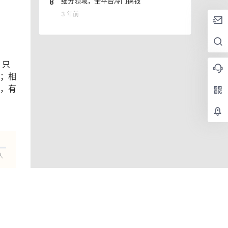
8
细分领域，全平台冷门搞钱
3 年前
，只
位；相
进，有
人