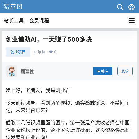
猎富团
站长工具
会员课程
创业借助Ai，一天赚了500多块
0
创业项目
3 年前
猎富团
关注
私信
晚上好，老朋友，我是副业君
今天刷视频号，看到两个视频，确实感触挺深，不禁问了
句，未来是否已来？
截取了几张视频里面的图片，第一张是俞洪敏老师在中国
企业家论坛上说的，企业家没玩过chat，就没资格谈高科
技发展和企业走向！