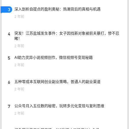
3
深入剖析自提点的盈利奥秘：热潮背后的真相与机遇
2 年前
4
突发！江苏盐城发生事件：女子因找新对象被前夫暴打，惨不忍
睹！
2 年前
5
AI助力灵异小说视频创作，微信视频号变现秘籍
2 年前
6
五种零成本互联网创业副业策略，普通人的副业渠道
2 年前
7
公众号月入五位数的秘密，玩转多元化变现与复利思维
2 年前