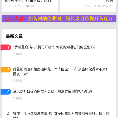
这5种生意，利润不错，比打
位数
工赚钱多
2023-3-27 0:28:38
2023-4-9 21:57:48
最新文章
1
“手机重启”与“关机再开机”：你真的知道它们的区别吗？
2 年前
2
婚礼被喷酒新娘怒砸捧花，本人回应：不知道当时做得对不对！
网友：对！
2 年前
3
深入剖析自提点的盈利奥秘：热潮背后的真相与机遇
2 年前
4
突发！江苏盐城发生事件：女子因找新对象被前夫暴打，惨不忍