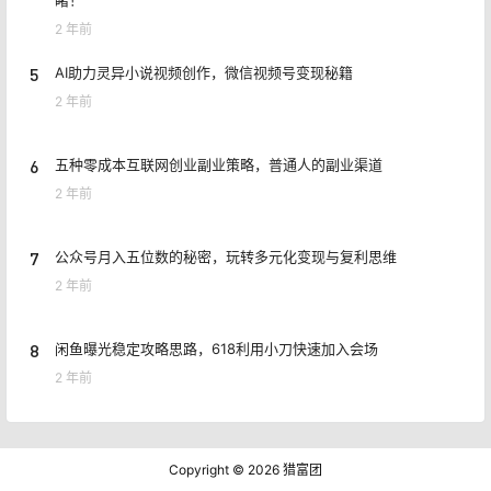
睹！
2 年前
5
AI助力灵异小说视频创作，微信视频号变现秘籍
2 年前
6
五种零成本互联网创业副业策略，普通人的副业渠道
2 年前
7
公众号月入五位数的秘密，玩转多元化变现与复利思维
2 年前
8
闲鱼曝光稳定攻略思路，618利用小刀快速加入会场
2 年前
Copyright © 2026
猎富团