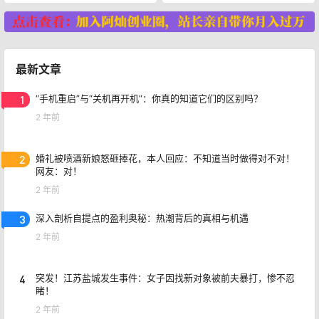
最新文章
1
“手机重启”与“关机再开机”：你真的知道它们的区别吗？
2 年前
2
婚礼被喷酒新娘怒砸捧花，本人回应：不知道当时做得对不对！
网友：对！
2 年前
3
深入剖析自提点的盈利奥秘：热潮背后的真相与机遇
2 年前
4
突发！江苏盐城发生事件：女子因找新对象被前夫暴打，惨不忍
睹！
2 年前