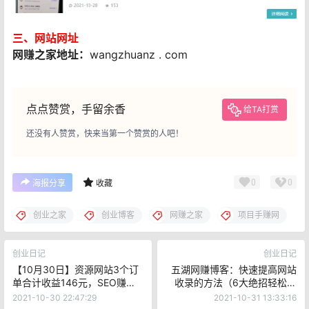
三、网站网址
网赚之家地址：
wangzhuanz . com
点点赞赏，手留余香
给TA打赏
还没有人赞赏，快来当第一个赞赏的人吧！
0
0
海报分享
收藏
创业之家
创业博客
网赚之家
项目手赚网
创业日记
创业日记
【10月30日】资源网站3个订
五湖网赚博客：快速提高网站
单合计收益146元，SEO赚钱
收录的方法（6大绝招轻松秒
它不是香吗！
收录技术）
2021-10-30 22:47:29
2021-10-31 13:33:16