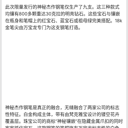
这些符号伴随着72颗红宝石和72颗祖母绿，以增强设计中
的绚丽色彩。笔帽和笔杆镶嵌892颗钻石，总重7.1克拉，
令这款钢笔更显奢华。
2006年首次在中国亮相时，凯兰帝哥特式钢笔钢笔仅生产
了1,140支。发布后不久，一位匿名买家以328万元人民币-
今天的487,000美元购买了一支。
6、神秘杰作笔