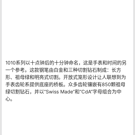
据估计，沙弗来石已有20亿年以上的历史。5瓣花、钻石
和心形对齐，沿着时尚的笔夹层叠，钢笔上总共镶嵌了
1,888颗非凡的钻石。