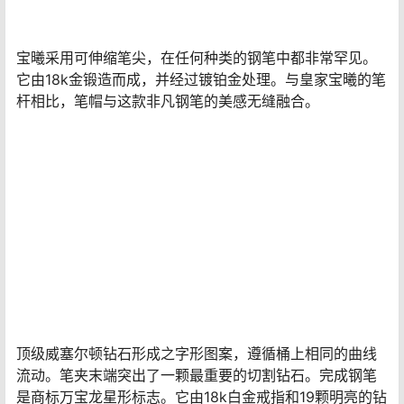
发布了第二个系列的钻石钢笔，但并未标价更高。这种替
代型号采用颜色较深的白金制成，每年限量发行10支，与
单一的铂金笔筒笔不同。这两支笔是对一天中令人心酸的
部分的庆祝——黎明时太阳光线的扩张和黄昏时太阳光线
的消退。
2、万宝龙宝曦皇家钢笔
价格：
1046万元
万宝龙再次出现在世界上最昂贵的钢笔名单上，另一款来
自宝曦系列。宝曦钢笔的笔杆和笔帽采用优质18k白金制
成。超过1,430颗璀璨钻石构成表身的弧形图案。