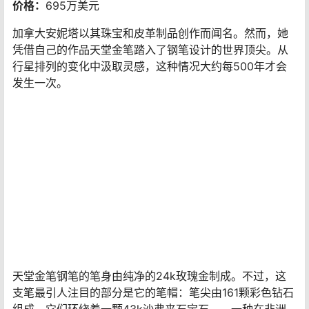
均镶有800多颗重达30克拉的明亮钻石。这些宝石与镶嵌
在瓶身和笔帽上的红宝石、蓝宝石或祖母绿完美搭配。18k
金笔尖由万宝龙专门为这支钢笔打造。
神秘杰作钢笔是真正的融合，无缝融合了两家公司的标志
性特征。白金构成主体，带有由梵克雅宝设计的镂空花卉
覆盖层。珠宝公司的商标“神秘镶嵌”在隐藏金属爪扣的同时
牢牢抓住宝石。这款钢笔的笔帽饰有万宝龙标志性的白色
钻石星形。