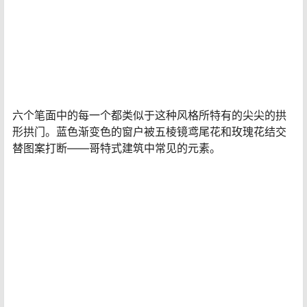
在钢笔的另一端，镀铑的18k金笔尖与贵族风格相得益彰。
作为最后的点睛之笔，笔夹采用优雅的漩涡状海螺壳形状-
自然与工艺相结合的完美方式，是对高迪的永恒致敬。
7、凯兰帝哥特式钢笔
价格：
340万元