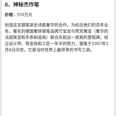
六个笔面中的每一个都类似于这种风格所特有的尖尖的拱
形拱门。蓝色渐变色的窗户被五棱镜鸢尾花和玫瑰花结交
替图案打断——哥特式建筑中常见的元素。