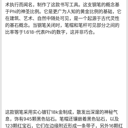
宝曦采用可伸缩笔尖，在任何种类的钢笔中都非常罕见。
它由18k金锻造而成，并经过镀铂金处理。与皇家宝曦的笔
杆相比，笔帽与这款非凡钢笔的美感无缝融合。
顶级威塞尔顿钻石形成之字形图案，遵循桶上相同的曲线
流动。笔夹末端突出了一颗最重要的切割钻石。完成钢笔
是商标万宝龙星形标志。它由18k白金戒指和19颗明亮的钻
石组成。