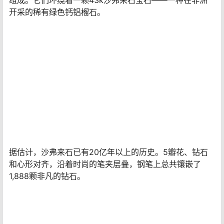
甚至这支钢笔的名字也代表了两种业务：梵克雅宝宝石镶
嵌方法的神秘和杰作参考万宝龙最知名的钢笔
Meisterstück（德语中的“杰作”一词）。当像这两个这样
的富裕强国结盟时，结果肯定会成为一场抵抗。
5、天堂金笔
价格：
695万美元