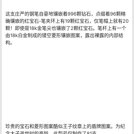
这支庄严的钢笔自豪地镶嵌着996颗钻石，点缀着96颗精
确镶嵌的红宝石-笔夹环上有19颗红宝石，仅笔帽上就有20
颗！即使是18k金笔尖也镶嵌了2颗红宝石。笔杆上有一个
由18k白金制成的镂空菱形镶嵌图案，露出裸露的内部结
构。