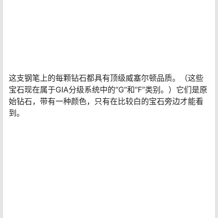
极光钻石钢笔的奢华之处在于它的笔帽和笔尖。瓶盖上还
镶嵌着戴比尔斯钻石，其风格与酒桶相似。然而，在顶
端，有一个华丽的、更大的凸圆形钻石。这颗宝石经过塑
形和打磨成凸形，而不是经过切割和刻面。笔尖是双色18k
纯金笔尖，镀铑。为了增加这件作品的独特性，拥有者可
以在笔尖上刻上家族纹章、签名甚至肖像。