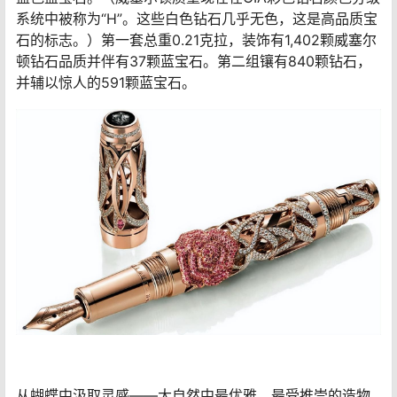
系统中被称为“H”。这些白色钻石几乎无色，这是高品质宝
石的标志。）第一套总重0.21克拉，装饰有1,402颗威塞尔
顿钻石品质并伴有37颗蓝宝石。第二组镶有840颗钻石，
并辅以惊人的591颗蓝宝石。
从蝴蝶中汲取灵感——大自然中最优雅、最受推崇的造物