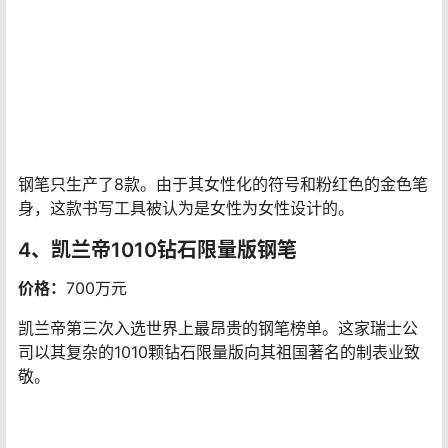
加拿大安妮塔以其珠宝和皮革制品创作而闻名。然而，她
凭借自己的作品天堂金笔踏入了钢笔设计的世界顶尖。从
行星排列的变化中汲取灵感，这种情况大约每500年才会
发生一次。
天堂金笔钢笔的笔身由纯净的24k玫瑰金制成。不过，这
支笔最引人注目的部分是它的笔帽：笔尖由161颗彩色钻石
组成。它们环绕着一颗43k沙弗来石宝石——一种在非洲
开采的稀有绿色钙铝榴石。