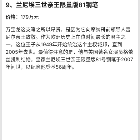
万宝龙宝曦系列钢笔采用18k金笔尖和铂金镶嵌，体现了从
头到尾的奢华。笔尖上刻有万宝龙标志，以及数字4810-代
表阿尔卑斯山海拔4,810米的最高峰勃朗峰。
9、兰尼埃三世亲王限量版81钢笔
价格：
179万元
万宝龙这支笔之所以昂贵，是因为它向摩纳哥前领导人雷
尼尔亲王致敬。作为欧洲历史上在位时间最长的君主之
一，这位王子从1949年开始统治这个主权城邦，直到
2005年去世。最值得注意的是，他与美国著名女演员格蕾
丝凯利结婚。皇家兰尼埃三世亲王限量版81号钢笔于2007
年问世，以纪念他登基56周年。