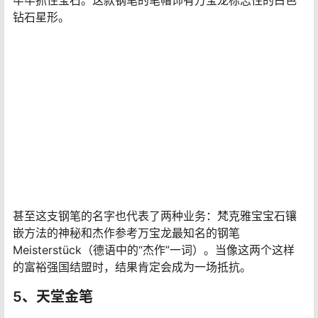
价格：
510万元
创造这支钢笔是史诗般奢华的合作。为纪念他们的百年业
务，著名的德国奢侈钢笔品牌万宝龙与梵克雅宝（奢华的
法国珠宝和手表制造商）联合庆祝这一崇高的里程碑。经
过设计师、珠宝商和工匠一年半的努力，钢笔于2007年2
月8日问世。它是当时世界上最昂贵的书写工具。
此次限量发行的神秘杰作钢笔仅生产了九支。这三种款式