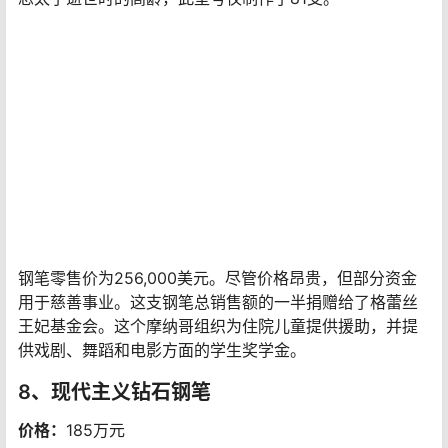
珍贵的宝石和菱形图案酷似王子纹章上的盾牌图案。为纪
念太子逝世时的高龄，此型号仅制作了81支。