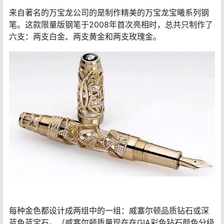
来自著名的万宝龙公司的是制作精美的万宝龙宝曦系列钢
笔。这款限量版钢笔于2008年首次亮相时，总共只制作了
六支：两支白金、两支黄金和两支玫瑰金。
每种金色都设计成两组中的一组：威塞尔顿品质钻石或深
蓝色蓝宝石。（威塞尔顿质量现在在GIA彩色钻石颜色分级