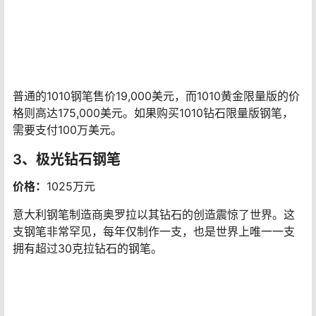
1010系列以十点钟后的十分钟命名，这是手表和时间的另
一个参考。这款钢笔由白金和三种切割钻石制成：长方
形、祖母绿和明亮式切割。开放式笼形设计让人联想到为
手表齿轮系提供底座的桥板。众多齿轮镶嵌有850颗祖母
绿切割钻石，并以“Swiss Made”和“CdA”字母组合为中
心。