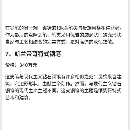
由于创作这件作品付出了巨大的努力和时间，因此只制作
了一支现代主义钻石钢笔。钢笔的笔身呈六边形，六个面
由镀铑的纯银模制而成。惊人的5,072颗威塞尔顿钻石（重
20克拉）为笔杆和笔帽带来迷人的光芒。笔帽的顶端镶嵌
着96颗红宝石（重32克拉），环绕在字母C、d和A中，将
这件作品标记为凯兰帝。