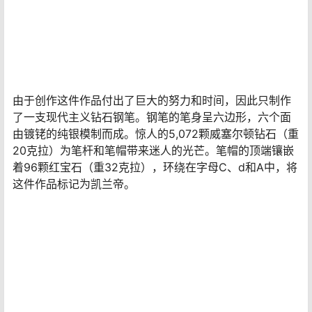
界纪录中“最昂贵的钢笔”。
这款钢笔于1999年发布，以纪念加泰罗尼亚现代主义建筑
师安东尼·高迪·科内特。高迪以其在巴塞罗那圣家族教堂的
作品而闻名，他经常将他的建筑与自然和工艺品（如陶瓷
和彩色玻璃）相结合。珠宝大师罗伯特·佩伦花了六个月的
时间制作了这支独一无二的钢笔。