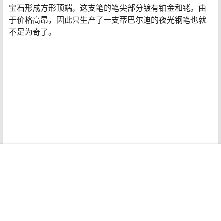
1、蒂巴尔迪的夜光
价格：
5582万元
蒂巴尔迪的夜光钢笔于2010年在上海的一场慈善拍卖会上
售出。一位匿名竞标者支付了惊人的800万美元。
首页
专题
认证
搜索
菜单
我的
佛罗伦萨钢笔制造商蒂巴尔迪以精确度、比例和出色的技
术执行而闻名，制作了这款书写工具。这支钢笔的概念基
于Phi的神圣比例。它是更广为人知的黄金比例的基础，它