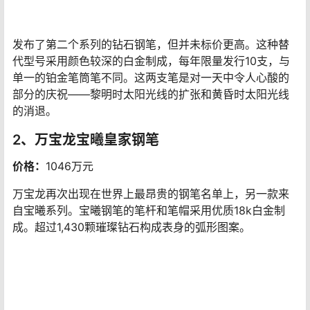
这款钢笔的实心铂金笔杆上镶嵌着2,000多颗钻石，熠熠生
辉，动辄闪闪发光。为这件作品选择的所有宝石均来自戴
比尔斯钻石珠宝商。自1888年开始从事采矿和贸易业务，
戴比尔斯钻石被誉为世界上最好的钻石之一。桶内有1,919
颗这样的原始宝石，代表1919年-极光公司成立之时。