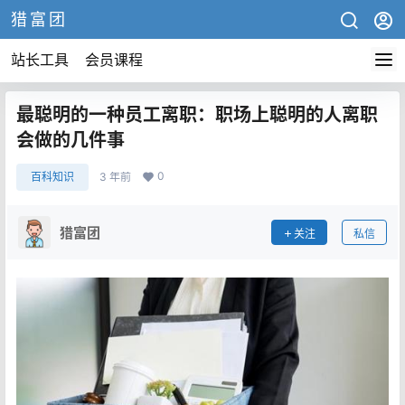
猎富团
站长工具
会员课程
最聪明的一种员工离职：职场上聪明的人离职
会做的几件事
0
百科知识
3 年前
猎富团
关注
私信