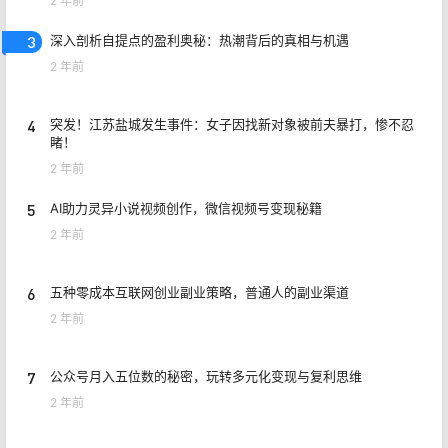
2 年前
3
深入剖析自提点的盈利奥秘：热潮背后的真相与机遇
2 年前
4
突发！江苏盐城发生事件：女子因找新对象被前夫暴打，惨不忍
睹！
2 年前
5
AI助力灵异小说视频创作，微信视频号变现秘籍
2 年前
6
五种零成本互联网创业副业策略，普通人的副业渠道
2 年前
7
公众号月入五位数的秘密，玩转多元化变现与复利思维
2 年前