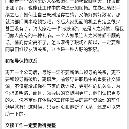
门或者一个公司里的人都会聚在一起吃饭聊聊天，让彼此
更加了解，也能让工作中的沟通更加顺畅。在办理离职手
续之后，如何让自己既刷足存在感，又能好聚好散呢，那
就请部门同事吃顿饭吧，今后大家见面的机会肯定会很少
甚至没有了，请大家吃一顿“散伙饭”，这是人之常情，是我
们做人应有的一种礼节。一个人如果连人之常情都不顾的
话，情商肯定高不了，怎么混得了职场？所以，一定要和
同事们继续友谊关系，这也是一种人脉的积累。
和领导保持联系
离开一个公司后，最好一定不要断绝与领导的关系，更不
要和领导撕破脸，离职后，前领导是职场中的重要社交资
源，不仅能增加你在下家的话语权，更能在危机关头，为
你指条明路，而且，领导层的交际圈更广，他们认识更多
的人，说不定你在今后的工作中需要的某些资源你的前任
领导就有！这时候，只要你没和他断了联系，还是可以求
助一下的。
交接工作一定要做得完整