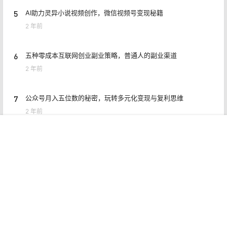
5
AI助力灵异小说视频创作，微信视频号变现秘籍
2 年前
6
五种零成本互联网创业副业策略，普通人的副业渠道
2 年前
7
公众号月入五位数的秘密，玩转多元化变现与复利思维
2 年前
首页
专题
认证
搜索
菜单
我的
8
闲鱼曝光稳定攻略思路，618利用小刀快速加入会场
2 年前
Copyright © 2026
猎富团
赣ICP备2021006954号
查询 9 次，耗时 0.5392 秒