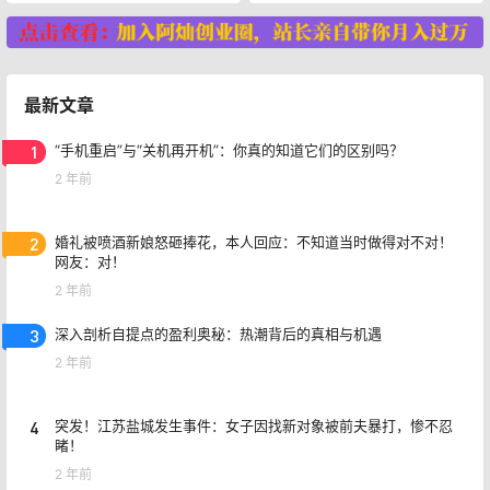
最新文章
1
“手机重启”与“关机再开机”：你真的知道它们的区别吗？
2 年前
2
婚礼被喷酒新娘怒砸捧花，本人回应：不知道当时做得对不对！
网友：对！
2 年前
3
深入剖析自提点的盈利奥秘：热潮背后的真相与机遇
2 年前
4
突发！江苏盐城发生事件：女子因找新对象被前夫暴打，惨不忍
睹！
2 年前