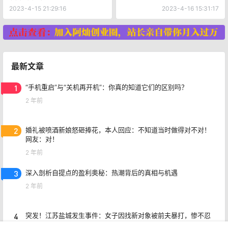
2023-4-15 21:29:16
2023-4-16 15:31:17
最新文章
1
“手机重启”与“关机再开机”：你真的知道它们的区别吗？
2 年前
2
婚礼被喷酒新娘怒砸捧花，本人回应：不知道当时做得对不对！
网友：对！
2 年前
3
深入剖析自提点的盈利奥秘：热潮背后的真相与机遇
2 年前
4
突发！江苏盐城发生事件：女子因找新对象被前夫暴打，惨不忍
睹！