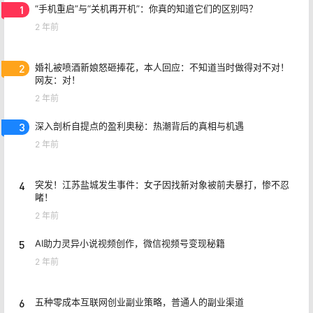
1
“手机重启”与“关机再开机”：你真的知道它们的区别吗？
2 年前
2
婚礼被喷酒新娘怒砸捧花，本人回应：不知道当时做得对不对！
网友：对！
2 年前
3
深入剖析自提点的盈利奥秘：热潮背后的真相与机遇
2 年前
4
突发！江苏盐城发生事件：女子因找新对象被前夫暴打，惨不忍
睹！
2 年前
5
AI助力灵异小说视频创作，微信视频号变现秘籍
2 年前
6
五种零成本互联网创业副业策略，普通人的副业渠道