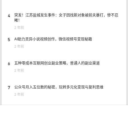
4
突发！江苏盐城发生事件：女子因找新对象被前夫暴打，惨不忍
睹！
2 年前
5
AI助力灵异小说视频创作，微信视频号变现秘籍
2 年前
6
五种零成本互联网创业副业策略，普通人的副业渠道
2 年前
7
公众号月入五位数的秘密，玩转多元化变现与复利思维
2 年前
8
闲鱼曝光稳定攻略思路，618利用小刀快速加入会场
首页
专题
认证
搜索
菜单
我的
2 年前