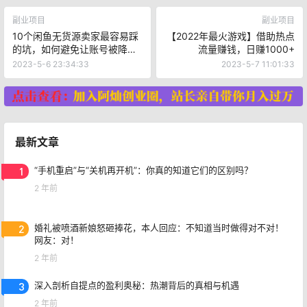
副业项目
副业项目
10个闲鱼无货源卖家最容易踩
【2022年最火游戏】借助热点
的坑，如何避免让账号被降
流量赚钱，日赚1000+
权？
2023-5-6 23:34:33
2023-5-7 11:01:33
最新文章
1
“手机重启”与“关机再开机”：你真的知道它们的区别吗？
2 年前
2
婚礼被喷酒新娘怒砸捧花，本人回应：不知道当时做得对不对！
网友：对！
2 年前
3
深入剖析自提点的盈利奥秘：热潮背后的真相与机遇
2 年前