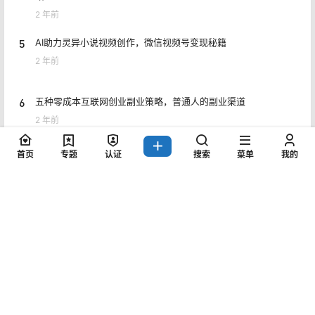
2 年前
5
AI助力灵异小说视频创作，微信视频号变现秘籍
2 年前
6
五种零成本互联网创业副业策略，普通人的副业渠道
2 年前
首页
专题
认证
搜索
菜单
我的
7
公众号月入五位数的秘密，玩转多元化变现与复利思维
2 年前
8
闲鱼曝光稳定攻略思路，618利用小刀快速加入会场
2 年前
Copyright © 2026
猎富团