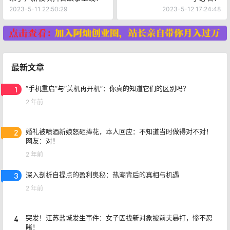
2023-5-11 22:50:29
2023-5-12 17:24:48
最新文章
1
“手机重启”与“关机再开机”：你真的知道它们的区别吗？
2 年前
2
婚礼被喷酒新娘怒砸捧花，本人回应：不知道当时做得对不对！
网友：对！
2 年前
3
深入剖析自提点的盈利奥秘：热潮背后的真相与机遇
2 年前
4
突发！江苏盐城发生事件：女子因找新对象被前夫暴打，惨不忍
睹！