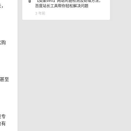
8
【类聚seo】网站死链检测及处理方法，
去，
百度站长工具帮你轻松解决问题
3 年前
这购
甚至
是专
也有