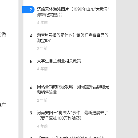
3
沉船天体海滩图片（1999年山东“大舜号”
海难纪实照片）
4 年前
去做
4
淘宝id号指的是什么？该怎样查看自己的
淘宝ID?
2 年前
5
大学生自主创业相关政策
4 年前
6
网站营销的终极攻略：如何提升品牌曝光
和销售流量
2 年前
推广
7
河南安阳王“狗咬人”事件，最新进展来了
（妻子牵扯100万诈骗案）
4 年前