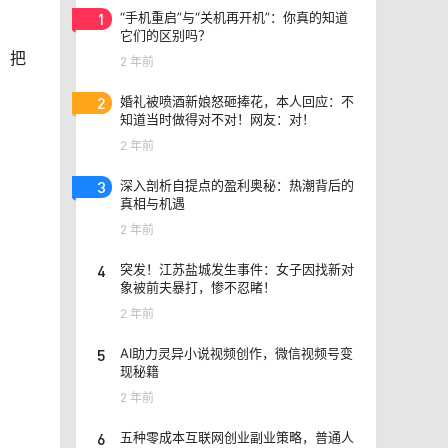
1
“手机重启”与“关机再开机”：你真的知道
它们的区别吗？
，把
2 年前
2
婚礼被喷酒新娘怒砸捧花，本人回应：不
知道当时做得对不对！网友：对！
2 年前
3
深入剖析自提点的盈利奥秘：热潮背后的
真相与机遇
2 年前
4
突发！江苏盐城发生事件：女子因找新对
象被前夫暴打，惨不忍睹！
2 年前
5
AI助力灵异小说视频创作，微信视频号变
现秘籍
2 年前
6
五种零成本互联网创业副业策略，普通人