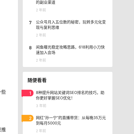
的副业渠道
2 年前
7
公众号月入五位数的秘密，玩转多元化变
现与复利思维
2 年前
8
闲鱼曝光稳定攻略思路，618利用小刀快
速加入会场
2 年前
随便看看
一些
1
8种提升网站关键词SEO排名的技巧，助
你更好掌握SEO优化！
3 年前
2
网红“孙一宁”的直播带货：从每晚35万元
到每月5000元
是推
2 年前