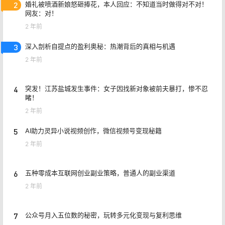
2
婚礼被喷酒新娘怒砸捧花，本人回应：不知道当时做得对不对！
网友：对！
2 年前
3
深入剖析自提点的盈利奥秘：热潮背后的真相与机遇
2 年前
4
突发！江苏盐城发生事件：女子因找新对象被前夫暴打，惨不忍
睹！
2 年前
5
AI助力灵异小说视频创作，微信视频号变现秘籍
2 年前
6
五种零成本互联网创业副业策略，普通人的副业渠道
2 年前
7
公众号月入五位数的秘密，玩转多元化变现与复利思维