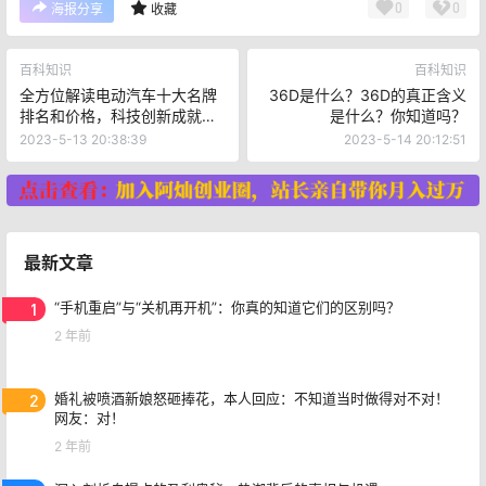
“家”是永远的灵感泉源
““家，这个词，对我的意义是启发灵感的泉源。”雅诗兰黛
道。这促使了兰黛夫人在全球各地留下属于她的家，且各
地的家中都有不同摆饰来诱惑她的灵感。例如她在法国里
维埃拉的家角落的花园激起了她对香氛的感觉，创造出美
丽香氛；另外她在伦敦客厅的棕榈叶燈罩，让她梦见了绿
色为主的香水进而创造了Aliage香氛。
结语：
20世纪60年代，雅诗兰黛成功进军伦敦哈罗德百
货，如今已遍布全球150多个国家。从私人收藏香水到名气
响当当的香水系列，雅诗兰黛展现了品牌的创新力和独特