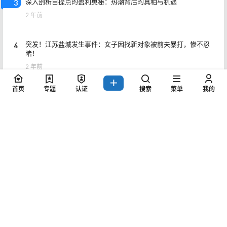
魅力。探索品牌秘密，更加了解雅诗兰黛的品牌历史，相
信能够让我们对这个品牌有更深入的认识和了解。
点点赞赏，手留余香
给TA打赏
还没有人赞赏，快来当第一个赞赏的人吧！
首页
专题
认证
搜索
菜单
我的
0
0
海报分享
收藏
百科知识
百科知识
全方位解读电动汽车十大名牌
36D是什么？36D的真正含义
排名和价格，科技创新成就未
是什么？你知道吗？
来！
2023-5-13 20:38:39
2023-5-14 20:12:51
最新文章