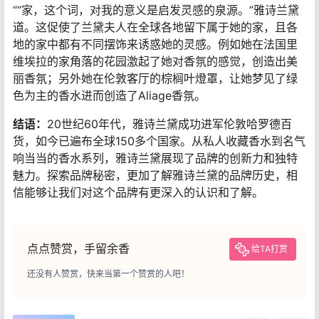
（Elizabeth Hurley）与葛妮丝·派特洛（Gwyneth
Paltrow）以及时尚秀明星斯莉雅·琦比德（Liya Kebede）
坦丝•嘉布隆斯基（ Constance Jablonski）嘉露莲·梅菲
（Carolyn Murphy）、琼·斯莫斯（Joan Smalls）、刘雯
（Liu Wen）、希拉里·罗达（Hillary Rhoda）、康士坦茨
•雅布伦斯基（Constance Jablonski）艾利桑娜·缪斯
（Arizona Muse）——均担任过雅诗兰黛的代言人。
早期的广告是由lensman维克多(Victor Skrebniski)，为雅
诗兰黛担任长期的代言人独家拍摄。
近年來，如: 顶级摄影师Steven Meisel, Mario Testino,
Bruce Weber, Inez and Vinoodh, Mario Sorrenti and
Craig McDean 皆为雅诗兰黛拍摄产品及代言人形象广
告。”