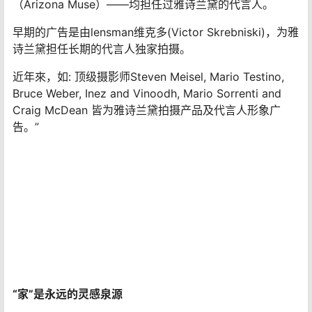
美丽触手可及
“雅诗兰黛开始推出广告之际，雅诗兰黛夫人即坚持公司必
须秉持能启发人心与亲切的产品形象。
1962年，雅诗兰黛夫人开始选用模特为产品代言，而她的
決定也为品牌在1970年至1985年吸引数百万计的妇女关注
进而购买。
雅诗兰黛夫人挑选新的代言人特定理念为“代言人兼具优雅,
智慧与坚强气息＂。
多年以來，超級名模薇露·贝儿（Willow Bay）、宝丽娜·波
域斯高娃（Paulina Porizkova）；演员伊丽莎白·赫莉