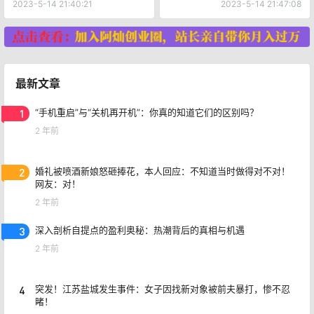
赚钱
意事项
2023-5-14 21:40:21
2023-5-14 21:47:08
最新文章
1
“手机重启”与“关机再开机”：你真的知道它们的区别吗？
2 年前
2
婚礼被喷酒新娘怒砸捧花，本人回应：不知道当时做得对不对！
网友：对！
2 年前
3
深入剖析自提点的盈利奥秘：热潮背后的真相与机遇
2 年前
4
突发！江苏盐城发生事件：女子因找新对象被前夫暴打，惨不忍
睹！