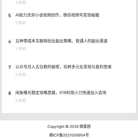
2 年前
5
AI助力灵异小说视频创作，微信视频号变现秘籍
2 年前
6
五种零成本互联网创业副业策略，普通人的副业渠道
2 年前
7
公众号月入五位数的秘密，玩转多元化变现与复利思维
2 年前
8
闲鱼曝光稳定攻略思路，618利用小刀快速加入会场
2 年前
Copyright © 2026
猎富团
赣ICP备2021006954号