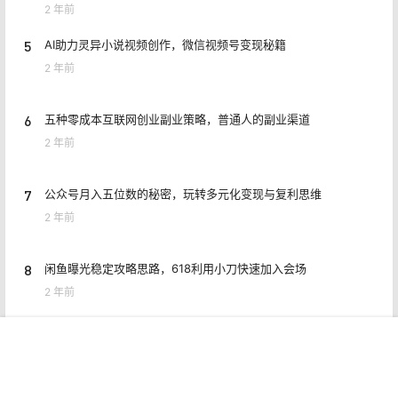
3
深入剖析自提点的盈利奥秘：热潮背后的真相与机遇
2 年前
4
突发！江苏盐城发生事件：女子因找新对象被前夫暴打，惨不忍
睹！
2 年前
5
AI助力灵异小说视频创作，微信视频号变现秘籍
2 年前
6
五种零成本互联网创业副业策略，普通人的副业渠道
2 年前
7
公众号月入五位数的秘密，玩转多元化变现与复利思维
首页
专题
认证
搜索
菜单
我的
2 年前