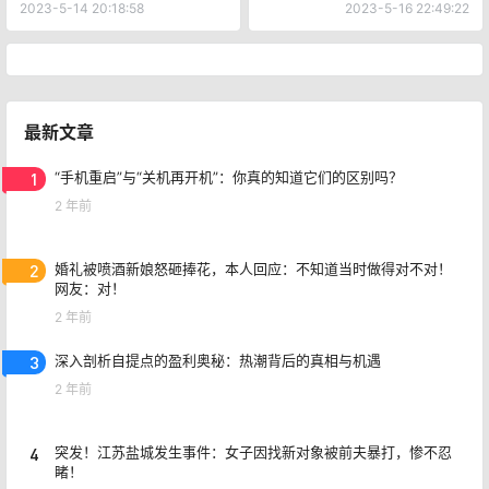
0
0
海报分享
收藏
百科知识
百科知识
苹果14 PRO发布日期、价格和
本季最火穿搭趋势！跟着这些
功能全面解析：药丸屏、A16
ootd神仙学穿搭
芯片、4800万像素相机等强势
2023-5-14 20:18:58
2023-5-16 22:49:22
升级
最新文章
1
“手机重启”与“关机再开机”：你真的知道它们的区别吗？
2 年前
2
婚礼被喷酒新娘怒砸捧花，本人回应：不知道当时做得对不对！
网友：对！
2 年前