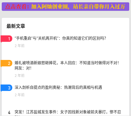
最新文章
1
“手机重启”与“关机再开机”：你真的知道它们的区别吗？
2 年前
2
婚礼被喷酒新娘怒砸捧花，本人回应：不知道当时做得对不对！
网友：对！
2 年前
3
深入剖析自提点的盈利奥秘：热潮背后的真相与机遇
2 年前
4
突发！江苏盐城发生事件：女子因找新对象被前夫暴打，惨不忍
睹！
2 年前
首页
专题
认证
搜索
菜单
我的