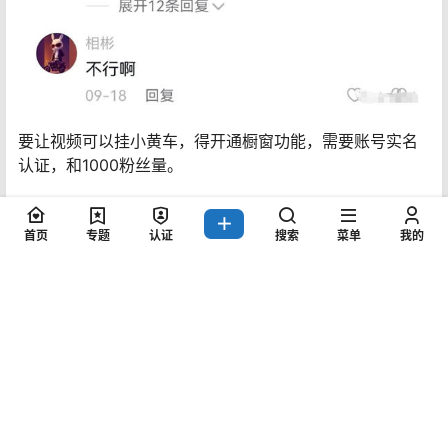
要让视频可以挂小黄车，得开通橱窗功能，需要账号实名
认证，和1000粉丝量。
除了官方小黄车，想要给视频挂上链接卖货，也可以使用
小程序的方法。优点是更加自由，限制少。新人监管严
首页
专题
认证
搜索
菜单
我的
格，切记不要直接留微信，可建微信粉丝群，视频作品置
顶粉丝群邀请链接，引导用户进群，然后群里可以引导加
微信。
流量到微信后，变现方式可以是虚拟资料、课程，收徒
等，提高成交率的关键在于朋友圈的包装。晒车、晒房、
晒日常高消费，出入高端场所，打造有钱人的人设，不要
觉得俗，都是屌丝经济，往往这种最直接的效果最好。