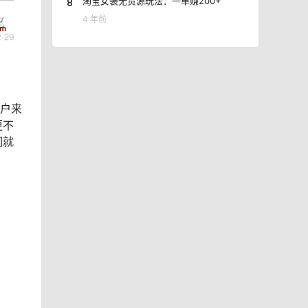
8
淘宝女装无货源玩法：一单赚200+
4 年前
用户来
更不
们就