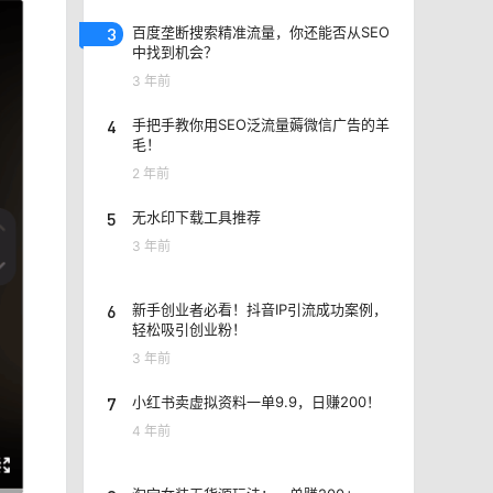
3
百度垄断搜索精准流量，你还能否从SEO
中找到机会？
3 年前
4
手把手教你用SEO泛流量薅微信广告的羊
毛！
2 年前
5
无水印下载工具推荐
3 年前
6
新手创业者必看！抖音IP引流成功案例，
轻松吸引创业粉！
3 年前
7
小红书卖虚拟资料一单9.9，日赚200！
4 年前