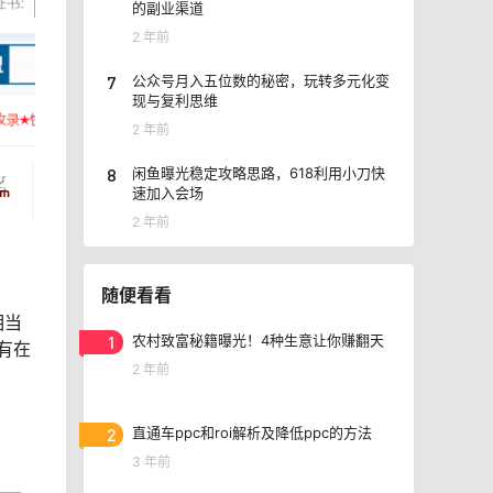
的副业渠道
2 年前
7
公众号月入五位数的秘密，玩转多元化变
现与复利思维
2 年前
8
闲鱼曝光稳定攻略思路，618利用小刀快
速加入会场
2 年前
随便看看
相当
1
农村致富秘籍曝光！4种生意让你赚翻天
有在
2 年前
2
直通车ppc和roi解析及降低ppc的方法
3 年前