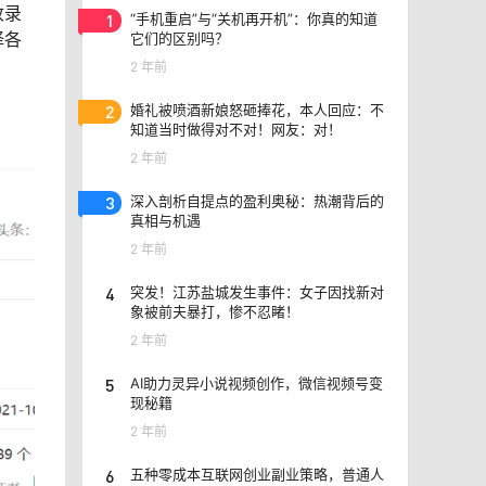
收录
1
“手机重启”与“关机再开机”：你真的知道
择各
它们的区别吗？
2 年前
2
婚礼被喷酒新娘怒砸捧花，本人回应：不
知道当时做得对不对！网友：对！
2 年前
3
深入剖析自提点的盈利奥秘：热潮背后的
真相与机遇
2 年前
4
突发！江苏盐城发生事件：女子因找新对
象被前夫暴打，惨不忍睹！
2 年前
5
AI助力灵异小说视频创作，微信视频号变
现秘籍
2 年前
6
五种零成本互联网创业副业策略，普通人