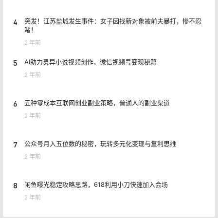
4
突发！江苏盐城发生事件：女子因找新对象被前夫暴打，惨不忍
睹！
2 年前
5
AI助力灵异小说视频创作，微信视频号变现秘籍
2 年前
6
五种零成本互联网创业副业策略，普通人的副业渠道
2 年前
7
公众号月入五位数的秘密，玩转多元化变现与复利思维
2 年前
8
闲鱼曝光稳定攻略思路，618利用小刀快速加入会场
2 年前