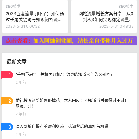
SEO技术
SEO技术
2023百度流量闭环了：如何通
网站流量增长方案分享：从0
过长尾关键词与知识问答流量
到权3如何实现稳定流量提
获得更多自然搜索流量？
升？
2023-5-31 0:06:32
2023-5-31 0:49:38
最新文章
1
“手机重启”与“关机再开机”：你真的知道它们的区别吗？
2 年前
2
婚礼被喷酒新娘怒砸捧花，本人回应：不知道当时做得对不对！
网友：对！
2 年前
3
深入剖析自提点的盈利奥秘：热潮背后的真相与机遇
2 年前