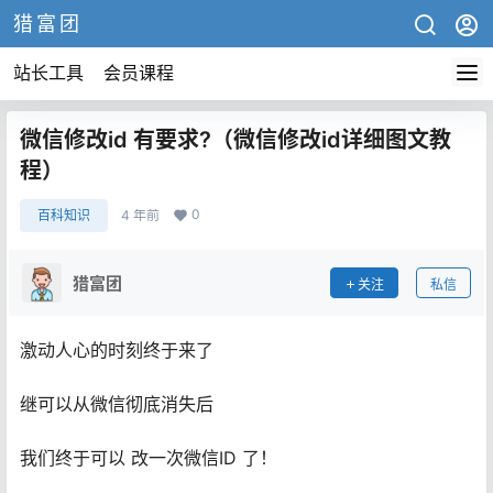
猎富团
站长工具
会员课程
微信修改id 有要求?（微信修改id详细图文教
程）
0
百科知识
4 年前
猎富团
关注
私信
激动人心的时刻终于来了
继可以从微信彻底消失后
我们终于可以
改一次微信ID
了！