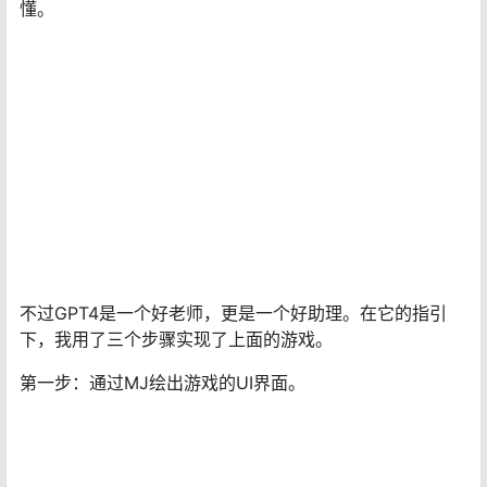
个游戏。一开始我的想法就是，能不能让GPT4直接给我设
计出一款像英雄联盟这样的游戏。当我实操的时候，发现
做游戏没那么简单。GPT只能写代码，游戏界面都没有，
在哪里运行？要不怎么叫小白呢，我确实这方面一点也不
懂。