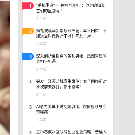
1
“手机重启”与“关机再开机”：你真的知道
它们的区别吗？
2 年前
2
婚礼被喷酒新娘怒砸捧花，本人回应：不
知道当时做得对不对！网友：对！
2 年前
3
深入剖析自提点的盈利奥秘：热潮背后的
真相与机遇
2 年前
4
突发！江苏盐城发生事件：女子因找新对
象被前夫暴打，惨不忍睹！
2 年前
5
AI助力灵异小说视频创作，微信视频号变
现秘籍
2 年前
6
五种零成本互联网创业副业策略，普通人