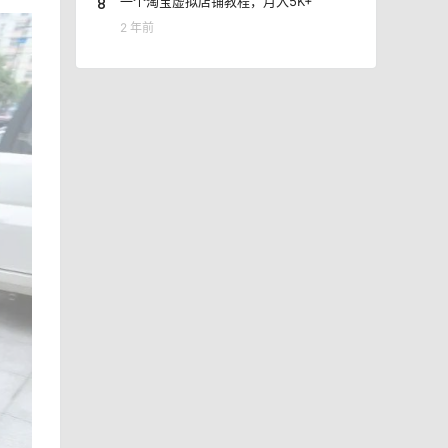
8
一个淘宝虚拟店铺教程，月入5K+
2 年前