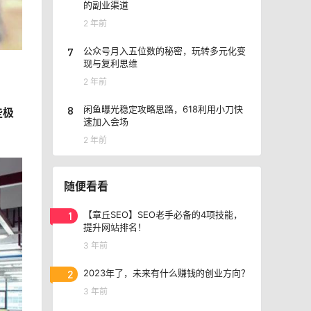
的副业渠道
2 年前
7
公众号月入五位数的秘密，玩转多元化变
现与复利思维
2 年前
8
闲鱼曝光稳定攻略思路，618利用小刀快
些极
速加入会场
2 年前
随便看看
1
【章丘SEO】SEO老手必备的4项技能，
提升网站排名！
3 年前
2
2023年了，未来有什么赚钱的创业方向？
3 年前