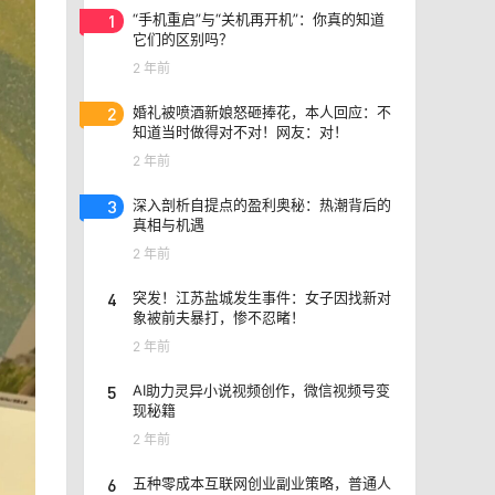
1
“手机重启”与“关机再开机”：你真的知道
它们的区别吗？
2 年前
2
婚礼被喷酒新娘怒砸捧花，本人回应：不
知道当时做得对不对！网友：对！
2 年前
3
深入剖析自提点的盈利奥秘：热潮背后的
真相与机遇
2 年前
4
突发！江苏盐城发生事件：女子因找新对
象被前夫暴打，惨不忍睹！
2 年前
5
AI助力灵异小说视频创作，微信视频号变
现秘籍
2 年前
6
五种零成本互联网创业副业策略，普通人