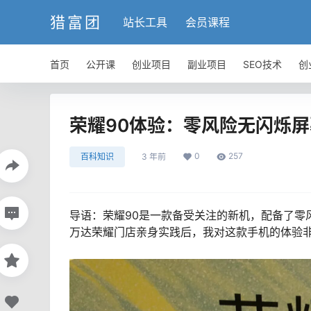
猎富团
站长工具
会员课程
首页
公开课
创业项目
副业项目
SEO技术
创
荣耀90体验：零风险无闪烁
0
257
百科知识
3 年前
导语：荣耀90是一款备受关注的新机，配备了零
万达荣耀门店亲身实践后，我对这款手机的体验非