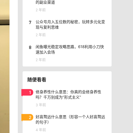
的副业渠道
2 年前
7
公众号月入五位数的秘密，玩转多元化变
现与复利思维
2 年前
8
闲鱼曝光稳定攻略思路，618利用小刀快
速加入会场
2 年前
随便看看
1
修身养性什么意思：你真的会修身养性
吗？千万别成为“形式主义”
3 年前
2
好高骛远什么意思（形容一个人好高骛远
的句子）
4 年前