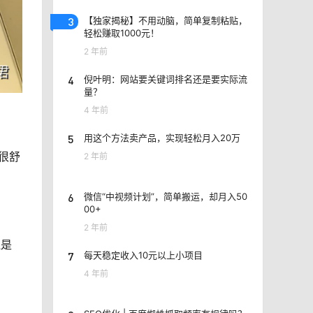
3
【独家揭秘】不用动脑，简单复制粘贴，
轻松赚取1000元！
2 年前
4
倪叶明：网站要关键词排名还是要实际流
量？
4 年前
5
用这个方法卖产品，实现轻松月入20万
很舒
2 年前
6
微信“中视频计划”，简单搬运，却月入50
00+
2 年前
还是
7
每天稳定收入10元以上小项目
4 年前