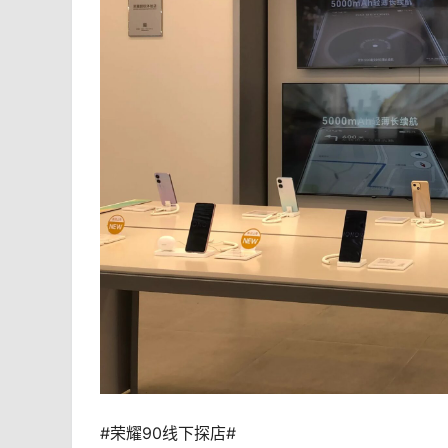
#荣耀90线下探店#