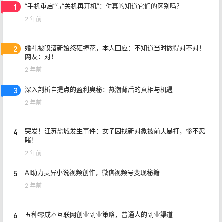
1
“手机重启”与“关机再开机”：你真的知道它们的区别吗？
2 年前
2
婚礼被喷酒新娘怒砸捧花，本人回应：不知道当时做得对不对！
网友：对！
2 年前
3
深入剖析自提点的盈利奥秘：热潮背后的真相与机遇
2 年前
4
突发！江苏盐城发生事件：女子因找新对象被前夫暴打，惨不忍
睹！
2 年前
5
AI助力灵异小说视频创作，微信视频号变现秘籍
2 年前
6
五种零成本互联网创业副业策略，普通人的副业渠道