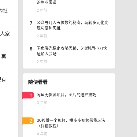
的副业渠道
的批
2 年前
7
公众号月入五位数的秘密，玩转多元化变
现与复利思维
该人家
2 年前
8
闲鱼曝光稳定攻略思路，618利用小刀快
速加入会场
、再
2 年前
更有
随便看看
1
闲鱼无货源项目，图片的选择技巧
3 年前
2
30秒做一个视频，拼多多视频带货玩法
（详细教程）
4 年前