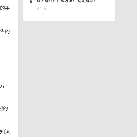
8
域名解红白拦截方法！ 稳定解除！
户的手
4 年前
广告的
方，
盟的
业知识