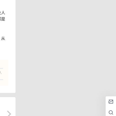
伙人
都是
，从
人