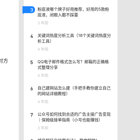
3
粉底液哪个牌子好用推荐，好用的5款粉
底液，闭眼入都不踩雷
3 年前
4
关键词热度分析工具（18个关键词热度分
析工具）
：
4 年前
对方
5
QQ电子邮件格式怎么写？邮箱的正确格
式整理分享
4 年前
6
自己建网站怎么建（手把手教你建立自己
的网站详细教程）
4 年前
7
公众号如何找到合适的广告主接广告变现
｜保姆级接单指南（小号也能赚钱）
3 年前