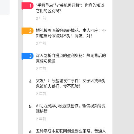
1
“手机重启”与“关机再开机”：你真的知道
它们的区别吗？
2 年前
2
婚礼被喷酒新娘怒砸捧花，本人回应：不
知道当时做得对不对！网友：对！
2 年前
3
深入剖析自提点的盈利奥秘：热潮背后的
真相与机遇
2 年前
4
突发！江苏盐城发生事件：女子因找新对
象被前夫暴打，惨不忍睹！
2 年前
5
AI助力灵异小说视频创作，微信视频号变
现秘籍
2 年前
6
五种零成本互联网创业副业策略，普通人