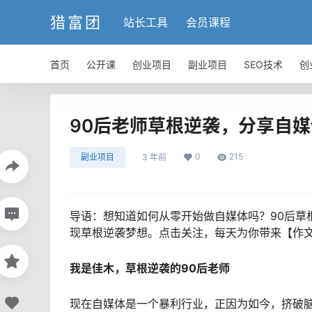
猎富团
站长工具
会员课程
首页
公开课
创业项目
副业项目
SEO技术
创
90后老师草根逆袭，分享自
0
215
副业项目
3 年前
导语：想知道如何从零开始做自媒体吗？90后草
现草根逆袭梦想。点击关注，每天为你带来【作
我是佳木，草根逆袭的90后老师
现在自媒体是一个暴利行业，正因为如今，挤破脑