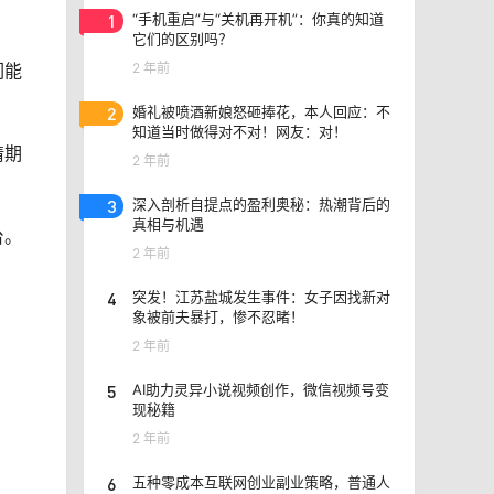
1
“手机重启”与“关机再开机”：你真的知道
它们的区别吗？
们能
2 年前
2
婚礼被喷酒新娘怒砸捧花，本人回应：不
知道当时做得对不对！网友：对！
情期
2 年前
3
深入剖析自提点的盈利奥秘：热潮背后的
真相与机遇
台。
2 年前
4
突发！江苏盐城发生事件：女子因找新对
象被前夫暴打，惨不忍睹！
2 年前
5
AI助力灵异小说视频创作，微信视频号变
现秘籍
2 年前
6
五种零成本互联网创业副业策略，普通人