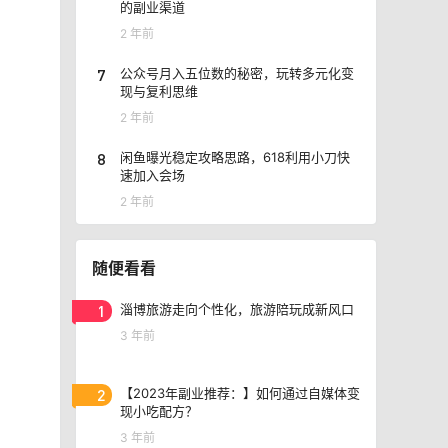
的副业渠道
2 年前
7
公众号月入五位数的秘密，玩转多元化变
现与复利思维
2 年前
8
闲鱼曝光稳定攻略思路，618利用小刀快
速加入会场
2 年前
随便看看
1
淄博旅游走向个性化，旅游陪玩成新风口
3 年前
2
【2023年副业推荐：】如何通过自媒体变
现小吃配方？
3 年前