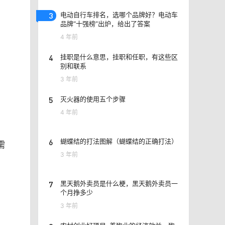
3
电动自行车排名，选哪个品牌好？电动车
品牌“十强榜”出炉，给出了答案
4 年前
4
挂职是什么意思，挂职和任职，有这些区
别和联系
3 年前
5
灭火器的使用五个步骤
4 年前
6
蝴蝶结的打法图解（蝴蝶结的正确打法）
需
3 年前
7
黑天鹅外卖员是什么梗，黑天鹅外卖员一
个月挣多少
3 年前