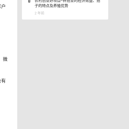
8
农村创业好项目–养狍业的经济效益、狍
子的特点及养殖优势
客户
2 年前
、微
会有