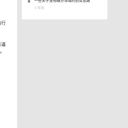
8
一些关于宠物细分领域的创业思路
3 年前
自行
有逼
”。