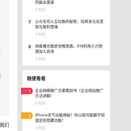
的副业渠道
2 年前
7
公众号月入五位数的秘密，玩转多元化变
现与复利思维
2 年前
8
闲鱼曝光稳定攻略思路，618利用小刀快
速加入会场
c
2 年前
买
随便看看
1
企业网络推广方案策划书（企业网站推广
方法讲解）
入
4 年前
2
iPhone天气功能揭秘！你以前可能都不知
道这些隐藏功能！
么我们
2 年前