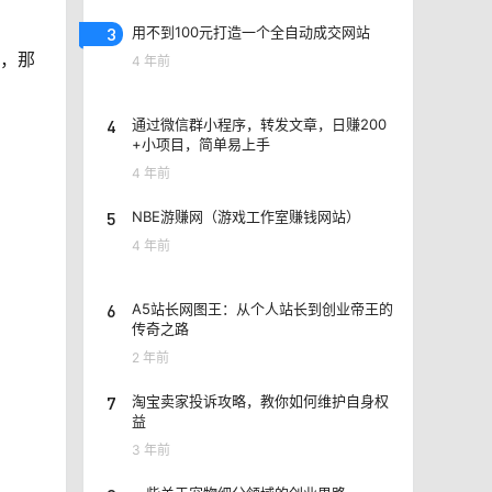
3
用不到100元打造一个全自动成交网站
”，那
4 年前
4
通过微信群小程序，转发文章，日赚200
+小项目，简单易上手
4 年前
5
NBE游赚网（游戏工作室赚钱网站）
4 年前
6
A5站长网图王：从个人站长到创业帝王的
传奇之路
2 年前
7
淘宝卖家投诉攻略，教你如何维护自身权
益
3 年前