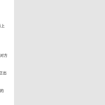
看上
，对方
正出
里的