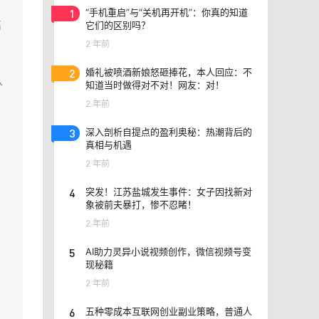
1
“手机重启”与“关机再开机”：你真的知道
它们的区别吗？
高
2 年前
2
婚礼被喷酒新娘怒砸捧花，本人回应：不
从
知道当时做得对不对！网友：对！
2 年前
3
深入剖析自提点的盈利奥秘：热潮背后的
真相与机遇
2 年前
4
突发！江苏盐城发生事件：女子因找新对
象被前夫暴打，惨不忍睹！
2 年前
5
AI助力灵异小说视频创作，微信视频号变
现秘籍
2 年前
6
五种零成本互联网创业副业策略，普通人