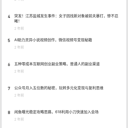
4
突发！江苏盐城发生事件：女子因找新对象被前夫暴打，惨不忍
睹！
2 年前
5
AI助力灵异小说视频创作，微信视频号变现秘籍
2 年前
6
五种零成本互联网创业副业策略，普通人的副业渠道
2 年前
7
公众号月入五位数的秘密，玩转多元化变现与复利思维
2 年前
8
闲鱼曝光稳定攻略思路，618利用小刀快速加入会场
2 年前